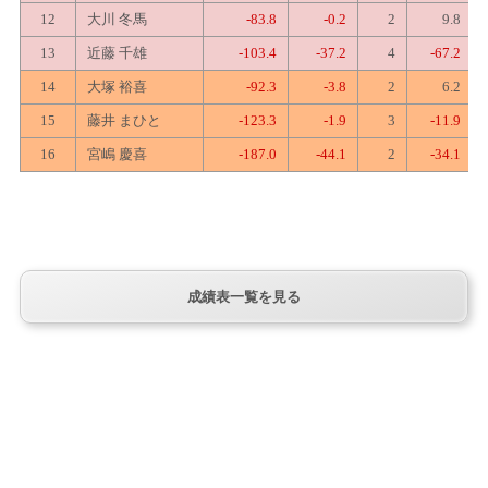
12
大川 冬馬
-83.8
-0.2
2
9.8
13
近藤 千雄
-103.4
-37.2
4
-67.2
14
大塚 裕喜
-92.3
-3.8
2
6.2
15
藤井 まひと
-123.3
-1.9
3
-11.9
16
宮嶋 慶喜
-187.0
-44.1
2
-34.1
成績表一覧を見る