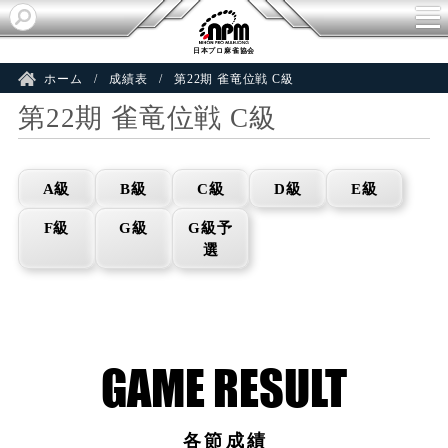
日本プロ麻雀協会
ホーム
成績表
第22期 雀竜位戦 C級
第22期 雀竜位戦 C級
A級
B級
C級
D級
E級
F級
G級
G級予
選
各節成績