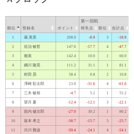
順位
登録名
ポイント
得失点
順位
合計点
1
蔵 美里
208.0
-8.9
3
-18.9
2
佐治 敏哲
147.0
-17.7
4
-47.7
3
都美
142.4
10.0
1
60.0
4
綱川 隆晃
111.2
31.1
1
81.1
5
村田 昴
58.4
0.8
2
10.8
6
澤崎 彰太郎
23.0
-31.6
4
-61.6
7
三木 敏裕
-4.7
5.2
1
55.2
8
望月 夏
-12.4
-12.1
3
-22.1
9
箭内 健次郎
-27.0
30.2
1
80.2
10
坂本 孝之
-38.7
-15.7
3
-25.7
11
渋川 難波
-59.4
-24.1
4
-54.1