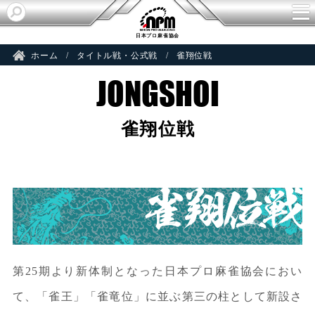
日本プロ麻雀協会
ホーム
タイトル戦・公式戦
雀翔位戦
雀翔位戦
雀翔位戦
第25期より新体制となった日本プロ麻雀協会におい
て、「雀王」「雀竜位」に並ぶ第三の柱として新設さ