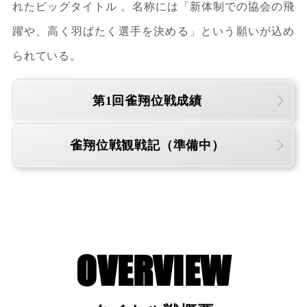
れたビッグタイトル 。名称には「新体制での協会の飛
躍や、高く羽ばたく選手を決める」という願いが込め
られている。
第1回雀翔位戦成績
雀翔位戦観戦記（準備中）