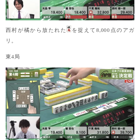
西村が橘から放たれた
を捉えて8,000点のアガ
リ。
東4局