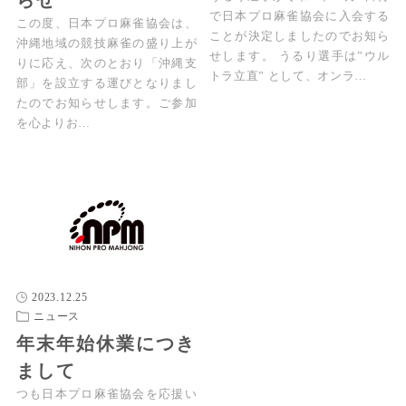
で日本プロ麻雀協会に入会する
この度、日本プロ麻雀協会は、
ことが決定しましたのでお知ら
沖縄地域の競技麻雀の盛り上が
せします。 うるり選手は”ウル
りに応え、次のとおり「沖縄支
トラ立直” として、オンラ…
部」を設立する運びとなりまし
たのでお知らせします。ご参加
を心よりお…
2023.12.25
ニュース
年末年始休業につき
まして
つも日本プロ麻雀協会を応援い