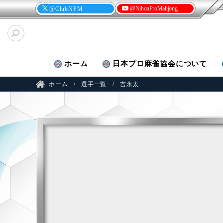
@NihonProMahjong
@ClubNPM
ホーム
日本プロ麻雀
協会について
ホーム
選手一覧
吉永太