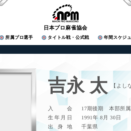
日本プロ麻雀協会
所属
プロ選手
タイトル戦・公式戦
年間スケジ
吉永 太
よし
入
会
17期後期 本部所属
生
年
月
日
1991年 8月 30日
出
身
地
千葉県