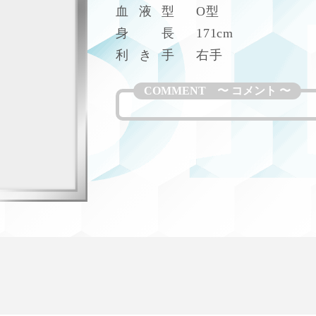
H
血
液
型
O型
身
長
171cm
利
き
手
右手