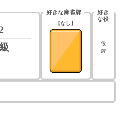
好きな麻雀牌
好き
な役
【なし】
2
役
C級
牌