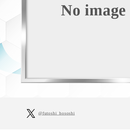
S
No image
@futoshi_hososhi