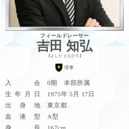
フィールドレーサー
吉田 知弘
よしだ ともひろ
理事
入
会
0期 本部所属
生
年
月
日
1975年 5月 17日
出
身
地
東京都
血
液
型
A型
身
長
167cm