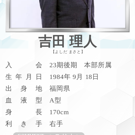
吉田 理人
よしだ まさと
入
会
23期後期 本部所属
生
年
月
日
1984年 9月 18日
出
身
地
福岡県
血
液
型
A型
身
長
170cm
利
き
手
右手