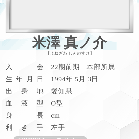
米澤 真ノ介
よねざわ しんのすけ
入
会
22期前期 本部所属
生
年
月
日
1994年 5月 3日
出
身
地
愛知県
血
液
型
O型
身
長
cm
利
き
手
左手