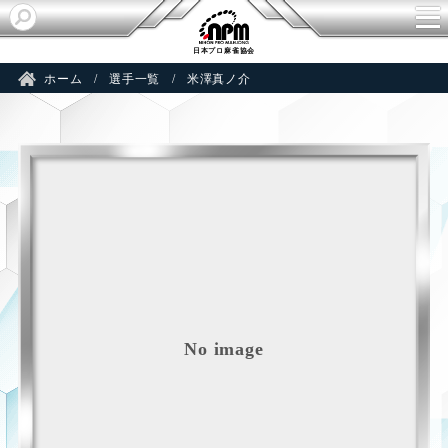
A
日本プロ麻雀協会
ホーム
選手一覧
米澤真ノ介
No image