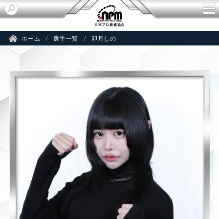
U
日本プロ麻雀協会
ホーム
選手一覧
卯月しの