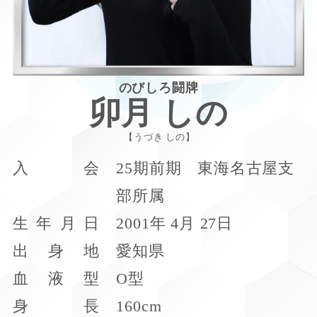
のびしろ闘牌
卯月 しの
うづき しの
入
会
25期前期 東海名古屋支
部所属
生
年
月
日
2001年 4月 27日
出
身
地
愛知県
血
液
型
O型
身
長
160cm