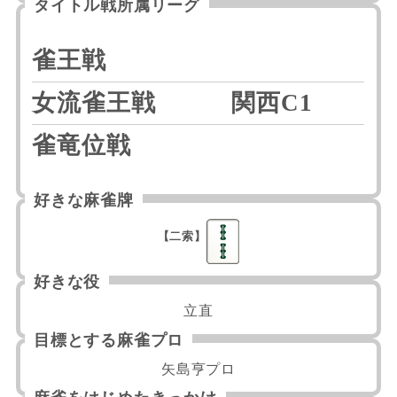
タイトル戦所属リーグ
雀王戦
女流雀王戦
関西C1
雀竜位戦
好きな麻雀牌
【二索】
好きな役
立直
目標とする麻雀プロ
矢島亨プロ