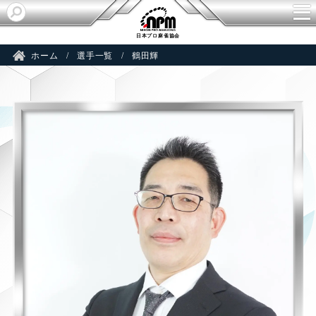
R
日本プロ麻雀協会
ホーム
選手一覧
鶴田輝