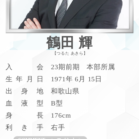
鶴田 輝
つるた あきら
入
会
23期前期 本部所属
生
年
月
日
1971年 6月 15日
出
身
地
和歌山県
血
液
型
B型
身
長
176cm
利
き
手
右手