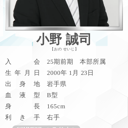
小野 誠司
おの せいじ
入
会
25期前期 本部所属
生
年
月
日
2000年 1月 23日
出
身
地
岩手県
血
液
型
B型
身
長
165cm
利
き
手
右手