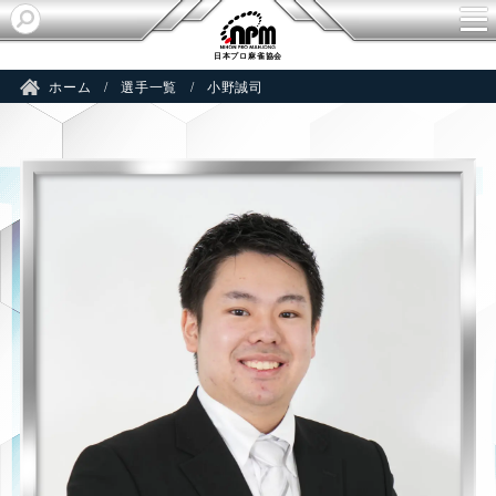
NO
日本プロ麻雀協会
ホーム
選手一覧
小野誠司