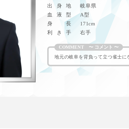
W
出
身
地
岐阜県
血
液
型
A型
身
長
171cm
利
き
手
右手
地元の岐阜を背負って立つ雀士に