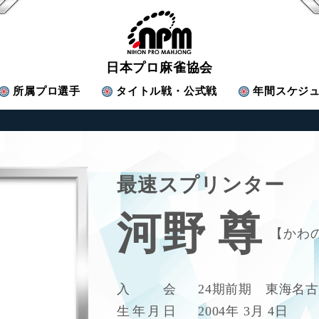
日本プロ麻雀協会
所属
プロ選手
タイトル戦・公式戦
年間スケジ
最速スプリンター
河野 尊
かわ
入
会
24期前期 東海名
生
年
月
日
2004年 3月 4日