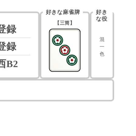
好きな麻雀牌
好き
な役
【三筒】
登録
混
登録
一
色
西B2