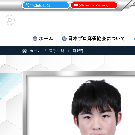
@NihonProMahjong
@ClubNPM
ホーム
日本プロ麻雀
協会について
ホーム
選手一覧
河野尊