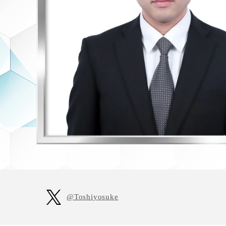
A
@Toshiyosuke