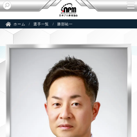
S
日本プロ麻雀協会
ホーム
選手一覧
勝部祐一