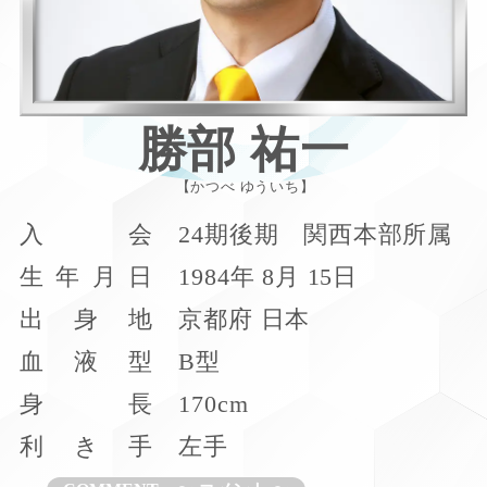
勝部 祐一
かつべ ゆういち
入
会
24期後期 関西本部所属
生
年
月
日
1984年 8月 15日
出
身
地
京都府 日本
血
液
型
B型
身
長
170cm
利
き
手
左手