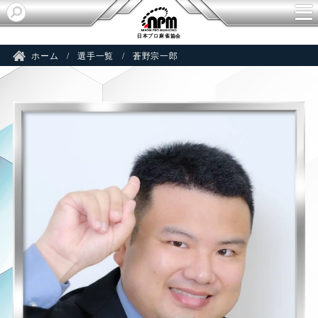
 
日本プロ麻雀協会
ホーム
選手一覧
蒼野宗一郎