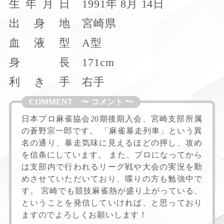
生
年
月
日
1991年 8月 14日
出
身
地
宮崎県
血
液
型
A型
身
長
171cm
利
き
手
右手
日本プロ麻雀協会20期後期入会、宮崎支部所属
の蒼野宗一郎です。 「麻雀暴走列車」という異
名の通り、暴走気味に見えるほどの押し、攻め
を信条にしています。 また、プロになってから
は支部内で行われるリーグ戦や大会の実況を勤
めさせていただいており、喋りの方も勉強中で
す。 宮崎でも競技麻雀熱が盛り上がっている、
ということを発信していければ、と思っており
ますのでよろしくお願いします！