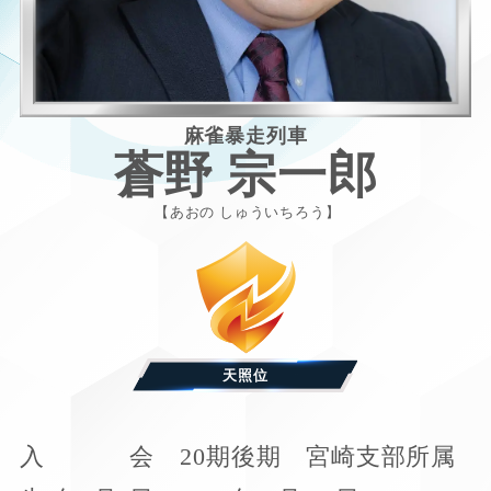
麻雀暴走列車
蒼野 宗一郎
あおの しゅういちろう
天照位
入
会
20期後期 宮崎支部所属