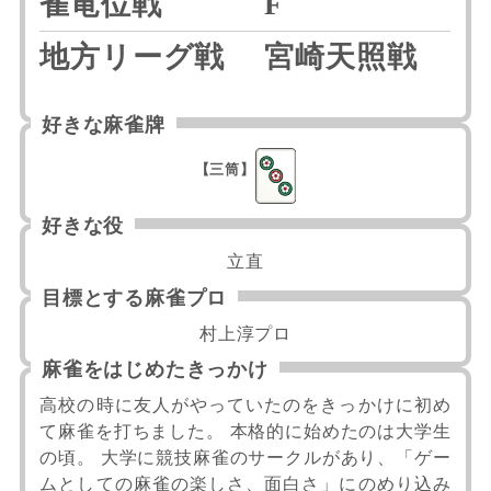
雀竜位戦
F
地方リーグ戦
宮崎天照戦
好きな麻雀牌
【三筒】
好きな役
立直
目標とする麻雀プロ
村上淳プロ
麻雀をはじめたきっかけ
高校の時に友人がやっていたのをきっかけに初め
て麻雀を打ちました。 本格的に始めたのは大学生
の頃。 大学に競技麻雀のサークルがあり、「ゲー
ムとしての麻雀の楽しさ、面白さ」にのめり込み