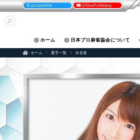
@NihonProMahjong
@ClubNPM
ホーム
日本プロ麻雀
協会について
ホーム
選手一覧
水谷葵