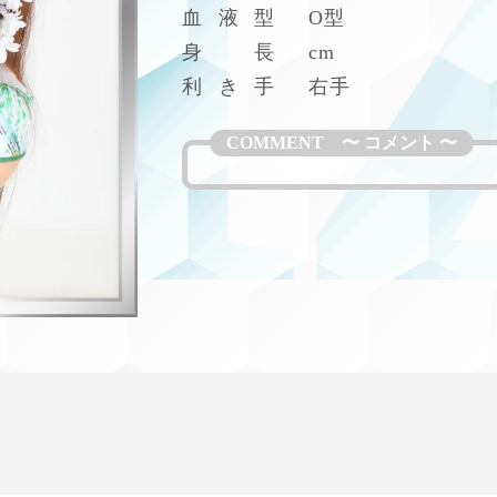
Z
血
液
型
O型
身
長
cm
利
き
手
右手