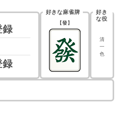
好きな麻雀牌
好き
な役
【發】
登録
清
一
色
登録