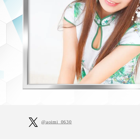
I
@aoimi_0630