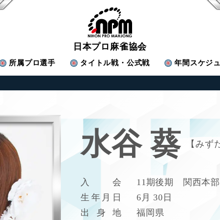
日本プロ麻雀協会
所属
プロ選手
タイトル戦・公式戦
年間スケジ
水谷 葵
みず
入
会
11期後期 関西本
生
年
月
日
6月 30日
出
身
地
福岡県