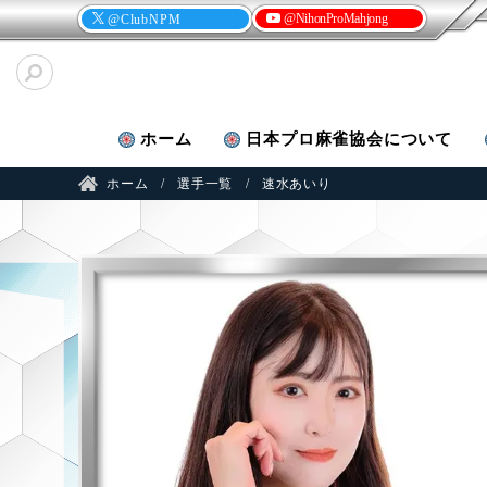
@NihonProMahjong
@ClubNPM
ホーム
日本プロ麻雀
協会について
ホーム
選手一覧
速水あいり