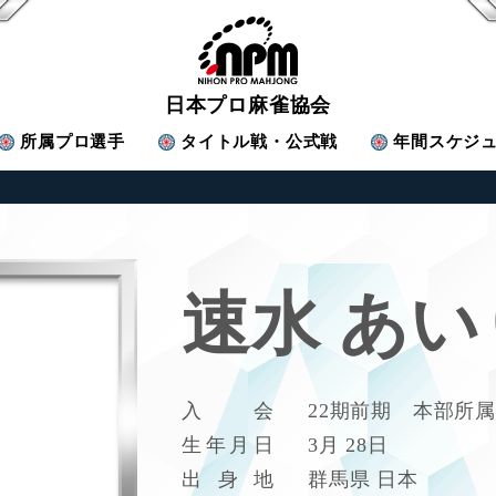
日本プロ麻雀協会
所属
プロ選手
タイトル戦・公式戦
年間スケジ
速水 あい
入
会
22期前期 本部所属
生
年
月
日
3月 28日
出
身
地
群馬県 日本