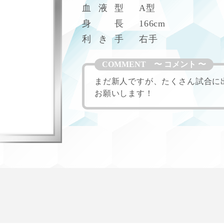
AY
血
液
型
A型
身
長
166cm
利
き
手
右手
まだ新人ですが、たくさん試合に
お願いします！