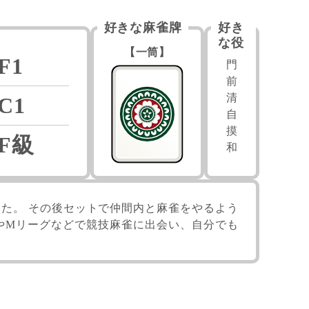
好きな麻雀牌
好き
な役
【一筒】
F1
門
前
清
C1
自
摸
F級
和
た。 その後セットで仲間内と麻雀をやるよう
グやMリーグなどで競技麻雀に出会い、自分でも