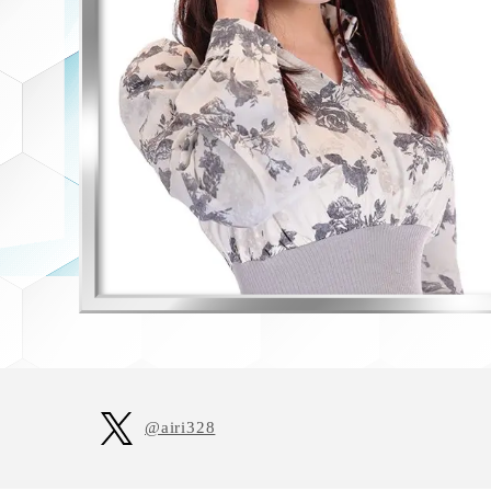
H
@airi328