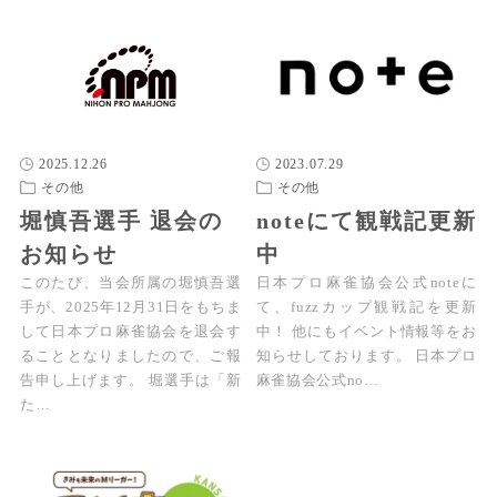
2025.12.26
2023.07.29
その他
その他
堀慎吾選手 退会の
noteにて観戦記更新
お知らせ
中
このたび、当会所属の堀慎吾選
日本プロ麻雀協会公式noteに
手が、2025年12月31日をもちま
て、fuzzカップ観戦記を更新
して日本プロ麻雀協会を退会す
中！ 他にもイベント情報等をお
ることとなりましたので、ご報
知らせしております。 日本プロ
告申し上げます。 堀選手は「新
麻雀協会公式no…
た…