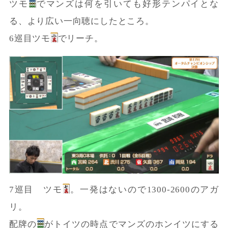
ツモ
でマンズは何を引いても好形テンパイとな
る、より広い一向聴にしたところ。
6巡目ツモ
でリーチ。
7巡目 ツモ
。一発はないので1300-2600のアガ
リ。
配牌の
がトイツの時点でマンズのホンイツにする