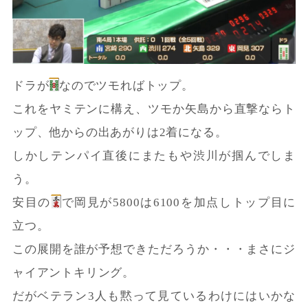
ドラが
なのでツモればトップ。
これをヤミテンに構え、ツモか矢島から直撃ならト
ップ、他からの出あがりは2着になる。
しかしテンパイ直後にまたもや渋川が掴んでしま
う。
安目の
で岡見が5800は6100を加点しトップ目に
立つ。
この展開を誰が予想できただろうか・・・まさにジ
ャイアントキリング。
だがベテラン3人も黙って見ているわけにはいかな