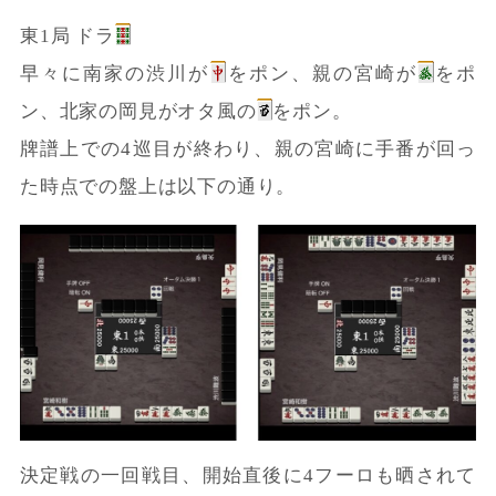
東1局 ドラ
早々に南家の渋川が
をポン、親の宮崎が
をポ
ン、北家の岡見がオタ風の
をポン。
牌譜上での4巡目が終わり、親の宮崎に手番が回っ
た時点での盤上は以下の通り。
決定戦の一回戦目、開始直後に4フーロも晒されて