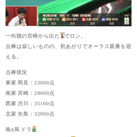
一向聴の宮崎から出た
でロン。
点棒は寂しいものの、初あがりでオーラス親番を迎
える。
点棒状況
東家 岡見：23000点
南家 宮崎：29000点
西家 渋川：35100点
北家 矢島：32900点
南4局 ドラ