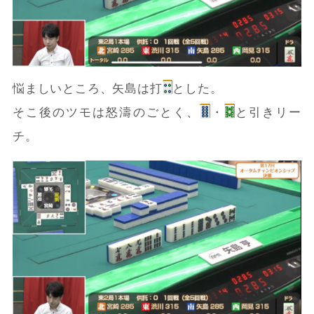
悩ましいところ、矢島は打
とした。
そこ後のツモは怒濤のごとく、
・
と引きリー
チ。