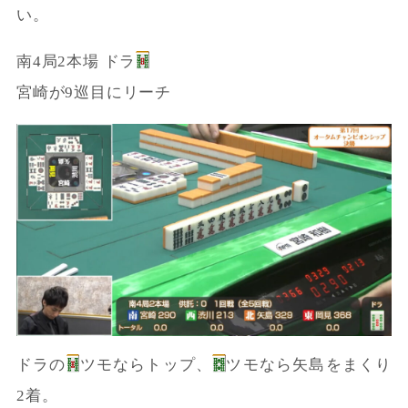
い。
南4局2本場 ドラ
宮崎が9巡目にリーチ
ドラの
ツモならトップ、
ツモなら矢島をまくり
2着。