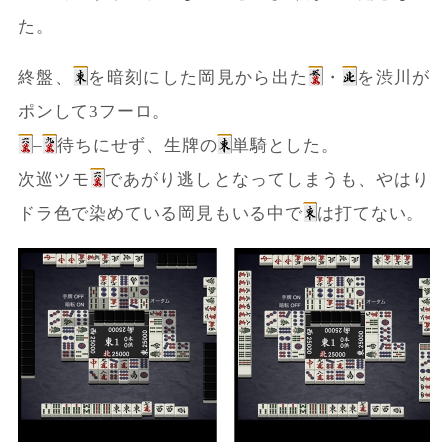
た。
終盤、
を暗刻にした岡見から出た
・
を渋川が
ポンして3フーロ。
–
待ちにせず、生牌の
単騎とした。
次巡ツモ
であがり逃しとなってしまうも、やはり
ドラ色で染めている岡見もいる中で
は打てない。