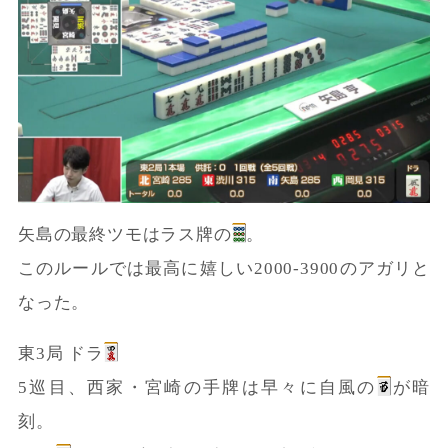
矢島の最終ツモはラス牌の
。
このルールでは最高に嬉しい2000-3900のアガリと
なった。
東3局 ドラ
5巡目、西家・宮崎の手牌は早々に自風の
が暗
刻。