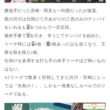
勝負手だった宮崎・岡見も一向聴だったが後退。
親の渋川は仕掛けて片あがりの三色のみのテンパイ
をいれるも
をつかんで一旦迂回。
最終手番で
を引き、辛うじてテンパイを組めた。
リーチ時には
4枚・
2枚あった山も短くなり、王
牌を除き残り2枚。
仕掛けを多用する打ち手の本手リーチほど怖いもの
はない。
A1リーグで数多く対戦してきた渋川・宮崎にとっ
ては『矢島の！』、しかも一発裏なしルールでのリ
ーチである。