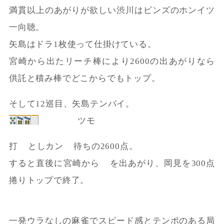
満貫以上のあがりが欲しい渋川はピンズのホンイツ
一向聴。
矢島はドラ1枚使って仕掛けている。
宮崎から出たリーチ棒により2600の出あがりなら
供託と積み棒でどこからでもトップ。
そして12巡目、矢島テンパイ。
ツモ
打
としカン
待ちの2600点。
すると直後に宮崎から
を出あがり、岡見を300点
捲りトップで終了。
一発ウラなしの麻雀でスピード感とテンポのある局