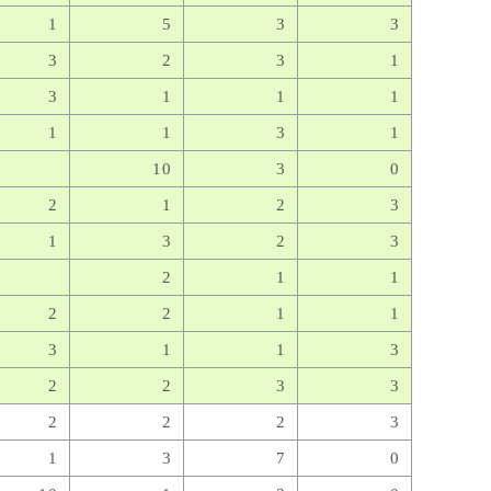
1
5
3
3
3
2
3
1
3
1
1
1
1
1
3
1
10
3
0
2
1
2
3
1
3
2
3
2
1
1
2
2
1
1
3
1
1
3
2
2
3
3
2
2
2
3
1
3
7
0