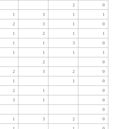
2
0
1
3
1
1
2
3
1
0
1
2
1
1
1
1
3
0
1
1
1
1
2
0
2
3
2
0
1
1
0
2
1
0
3
1
0
0
1
3
2
0
1
1
0