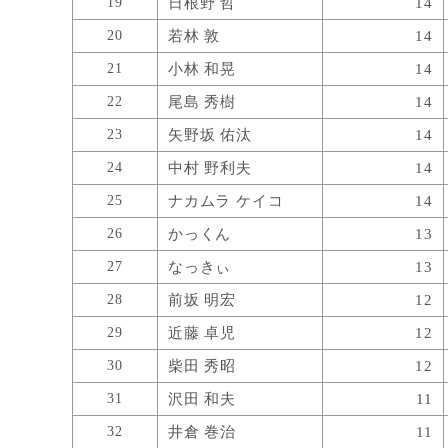
19
日根野 哲
14
20
若林 敦
14
21
小林 和晃
14
22
尾島 秀樹
14
23
矢野坂 佑汰
14
24
中村 野利夫
14
25
ナカムラ ケイコ
14
26
かっくん
13
27
なっきぃ
13
28
前坂 明宏
12
29
近藤 卓児
12
30
柴田 秀昭
12
31
沢田 和夫
11
32
井倉 巻治
11