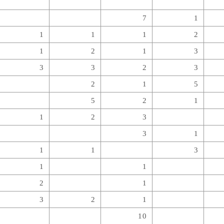
7
1
1
1
1
2
1
2
1
3
3
3
2
3
2
1
5
5
2
1
1
2
3
3
1
1
1
3
1
1
2
1
3
2
1
10