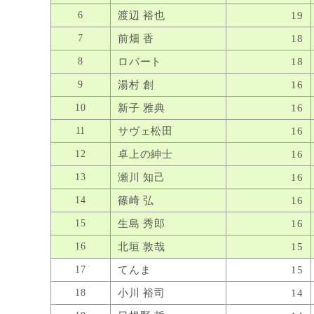
6
渡辺 裕也
19
7
前畑 香
18
8
ロバート
18
9
湯村 創
16
10
新子 雅典
16
11
サヴェ松田
16
12
卓上の紳士
16
13
瀬川 知己
16
14
篠崎 弘
16
15
生島 秀郎
16
16
北垣 敦哉
15
17
てんま
15
18
小川 裕司
14