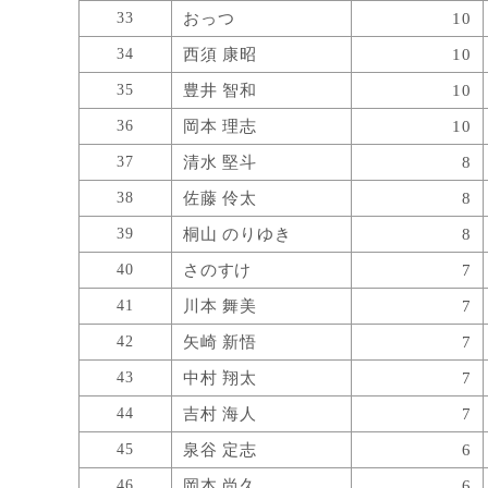
33
おっつ
10
34
西須 康昭
10
35
豊井 智和
10
36
岡本 理志
10
37
清水 堅斗
8
38
佐藤 伶太
8
39
桐山 のりゆき
8
40
さのすけ
7
41
川本 舞美
7
42
矢崎 新悟
7
43
中村 翔太
7
44
吉村 海人
7
45
泉谷 定志
6
46
岡本 尚久
6