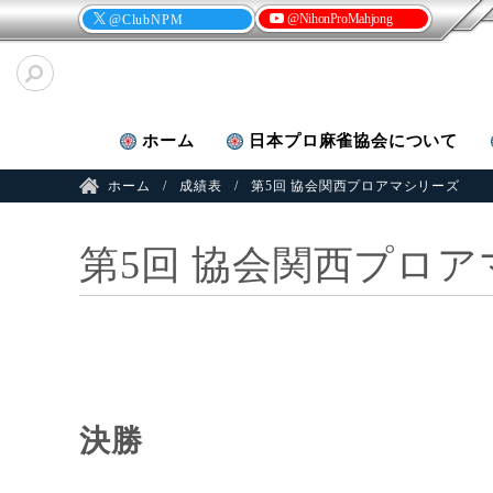
@NihonProMahjong
@ClubNPM
ホーム
日本プロ麻雀
協会について
ホーム
成績表
第5回 協会関西プロアマシリーズ
第5回 協会関西プロ
決勝