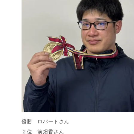
優勝 ロバートさん
２位 前畑香さん