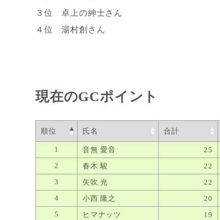
３位 卓上の紳士さん
４位 湯村創さん
現在のGCポイント
順位
氏名
合計
1
音無 愛音
25
2
春木 駿
22
3
矢吹 光
22
4
小西 隆之
20
5
ヒマナッツ
19