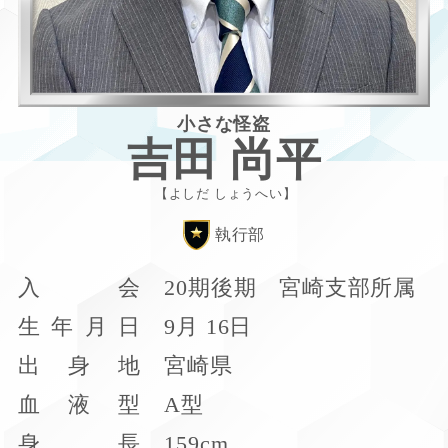
小さな怪盗
吉田 尚平
よしだ しょうへい
執行部
入
会
20期後期 宮崎支部所属
生
年
月
日
9月 16日
出
身
地
宮崎県
血
液
型
A型
身
長
159cm