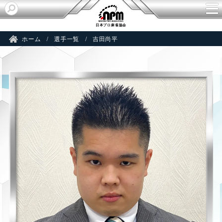
HI
日本プロ麻雀協会
ホーム
選手一覧
吉田尚平