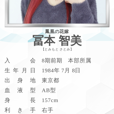
鳳凰の花嫁
冨本 智美
とみもと さとみ
入
会
8期前期 本部所属
生
年
月
日
1984年 7月 8日
出
身
地
東京都
血
液
型
AB型
身
長
157cm
利
き
手
右手