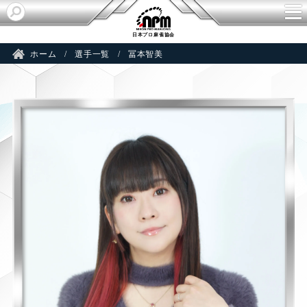
M
日本プロ麻雀協会
ホーム
選手一覧
冨本智美