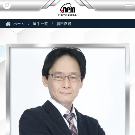
A
日本プロ麻雀協会
ホーム
選手一覧
須田良規