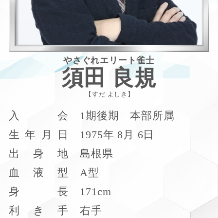
やさぐれエリート雀士
須田 良規
すだ よしき
入
会
1期後期 本部所属
生
年
月
日
1975年 8月 6日
出
身
地
島根県
血
液
型
A型
身
長
171cm
利
き
手
右手