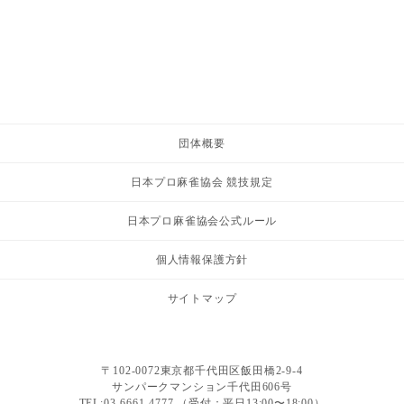
団体概要
日本プロ麻雀協会 競技規定
日本プロ麻雀協会公式ルール
個人情報保護方針
サイトマップ
〒102-0072東京都千代田区飯田橋2-9-4
サンパークマンション千代田606号
TEL:03-6661-4777 （受付：平日13:00〜18:00）