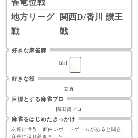
雀竜位戦
地方リーグ
関西D/香川 讃王
戦
戦
好きな麻雀牌
【白】
好きな役
立直
目標とする麻雀プロ
園田賢プロ
麻雀をはじめたきっかけ
友達に世界一面白いボードゲームがあると聞き、
麻雀に辿り着きました。