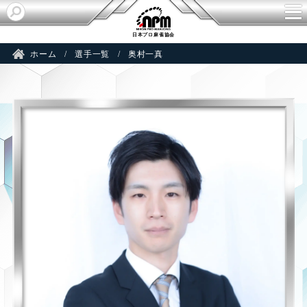
M
日本プロ麻雀協会
ホーム
選手一覧
奥村一真