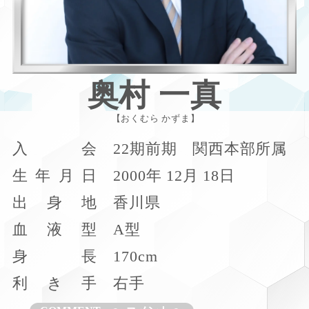
奥村 一真
おくむら かずま
入
会
22期前期 関西本部所属
生
年
月
日
2000年 12月 18日
出
身
地
香川県
血
液
型
A型
身
長
170cm
利
き
手
右手