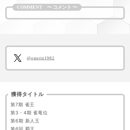
@ogurin1982
獲得タイトル
第7期 雀王

第3・4期 雀竜位

第6期 新人王

第6回 覇王
