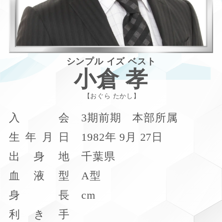
シンプル イズ ベスト
小倉 孝
おぐら たかし
入
会
3期前期 本部所属
生
年
月
日
1982年 9月 27日
出
身
地
千葉県
血
液
型
A型
身
長
cm
利
き
手