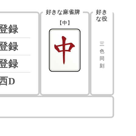
好きな麻雀牌
好き
な役
【中】
登録
登録
三
色
同
登録
刻
西D