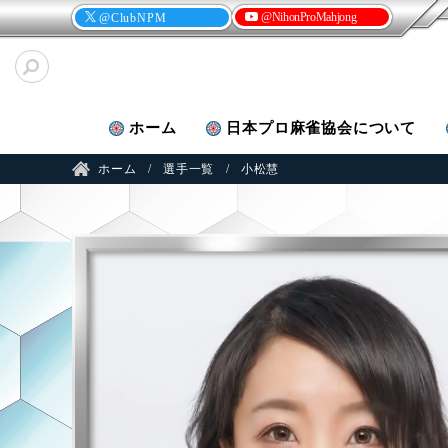
@NihonProMahjong
@ClubNPM
ホーム
日本プロ麻雀
協会について
ホーム
選手一覧
小松慧