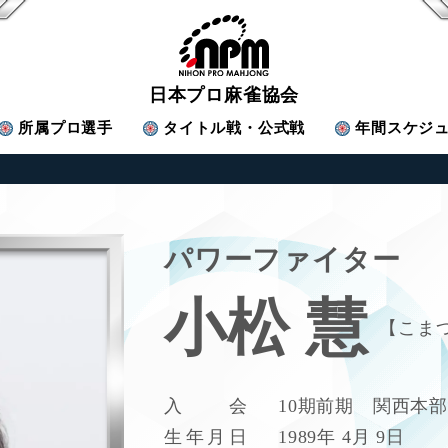
日本プロ麻雀協会
所属
プロ選手
タイトル戦・公式戦
年間スケジ
パワーファイター
小松 慧
こまつ
入
会
10期前期 関西本
生
年
月
日
1989年 4月 9日