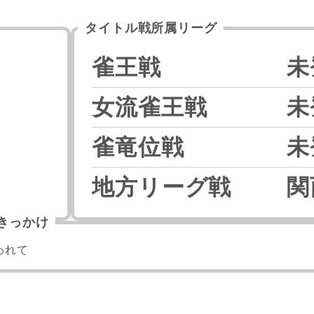
タイトル戦所属リーグ
雀王戦
未
女流雀王戦
未
雀竜位戦
未
地方リーグ戦
関
きっかけ
われて