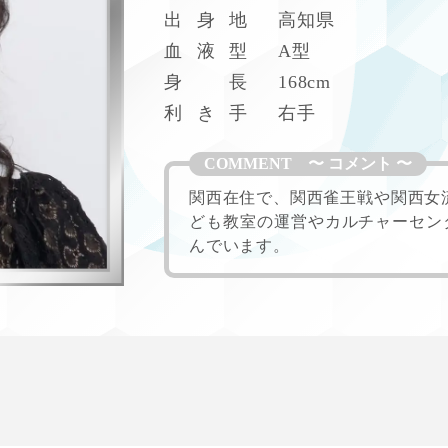
M
出
身
地
高知県
血
液
型
A型
身
長
168cm
利
き
手
右手
関西在住で、関西雀王戦や関西女
ども教室の運営やカルチャーセン
んでいます。