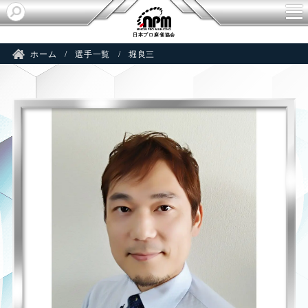
R
日本プロ麻雀協会
ホーム
選手一覧
堀良三