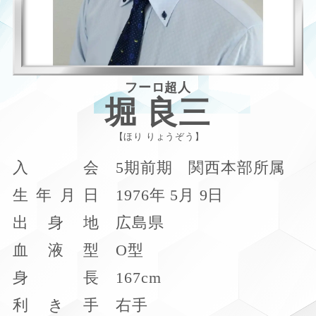
フーロ超人
堀 良三
ほり りょうぞう
入
会
5期前期 関西本部所属
生
年
月
日
1976年 5月 9日
出
身
地
広島県
血
液
型
O型
身
長
167cm
利
き
手
右手