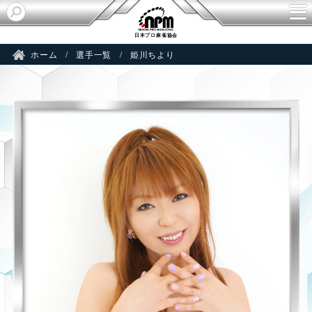
K
日本プロ麻雀協会
ホーム
選手一覧
姫川ちより