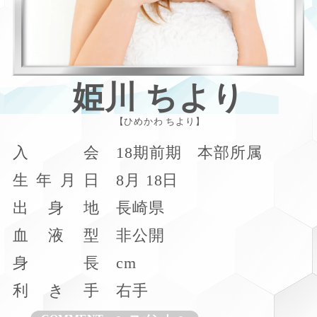
姫川 ちより
ひめかわ ちより
入
会
18期前期 本部所属
生
年
月
日
8月 18日
出
身
地
長崎県
血
液
型
非公開
身
長
cm
利
き
手
右手