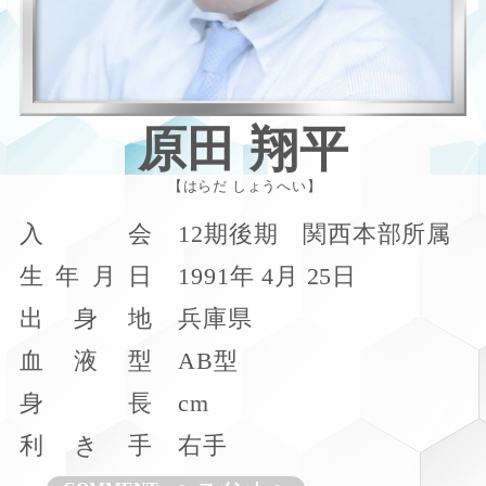
原田 翔平
はらだ しょうへい
入
会
12期後期 関西本部所属
生
年
月
日
1991年 4月 25日
出
身
地
兵庫県
血
液
型
AB型
身
長
cm
利
き
手
右手