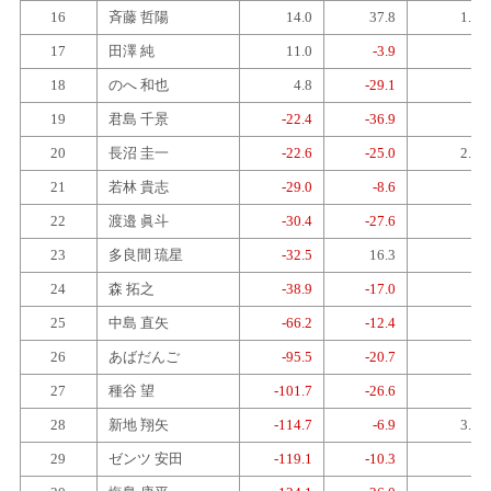
16
斉藤 哲陽
14.0
37.8
1.0
17
田澤 純
11.0
-3.9
2
18
のへ 和也
4.8
-29.1
4
19
君島 千景
-22.4
-36.9
4
20
長沼 圭一
-22.6
-25.0
2.5
21
若林 貴志
-29.0
-8.6
3
22
渡邉 眞斗
-30.4
-27.6
3
23
多良間 琉星
-32.5
16.3
1
24
森 拓之
-38.9
-17.0
4
25
中島 直矢
-66.2
-12.4
4
26
あばだんご
-95.5
-20.7
3
27
種谷 望
-101.7
-26.6
4
28
新地 翔矢
-114.7
-6.9
3.0
29
ゼンツ 安田
-119.1
-10.3
3