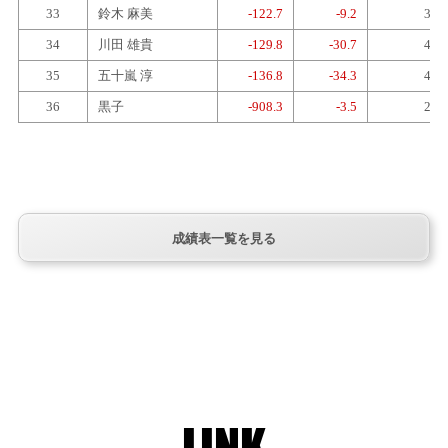
33
鈴木 麻美
-122.7
-9.2
3
34
川田 雄貴
-129.8
-30.7
4
35
五十嵐 淳
-136.8
-34.3
4
36
黒子
-908.3
-3.5
2
成績表一覧を見る