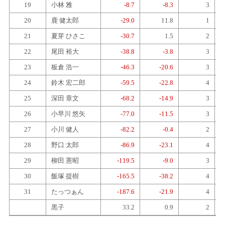
19
小林 雅
-8.7
-8.3
3
20
鹿 健太郎
-29.0
11.8
1
21
夏芽 ひさこ
-30.7
1.5
2
22
尾田 裕大
-38.8
-3.8
3
23
板倉 浩一
-46.3
-20.6
3
24
鈴木 宏二郎
-59.5
-22.8
4
25
深田 章文
-68.2
-14.9
3
26
小早川 悠矢
-77.0
-11.5
3
27
小川 健人
-82.2
-0.4
2
28
野口 太郎
-86.9
-23.1
4
29
柳田 憲昭
-119.5
-9.0
3
30
飯塚 提樹
-165.5
-38.2
4
31
たっつぁん
-187.6
-21.9
4
黒子
33.2
0.9
2