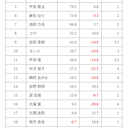
5
平良 将太
79.5
6.8
2
6
麻生 ゆり
73.8
-3.3
2
7
清田 力夫
66.8
5.7
2
8
コウ
52.3
10.0
1
9
吉田 直樹
41.6
-14.9
3.5
10
ヨンス
34.7
-16.0
3
11
平井 湊
28.6
-14.9
3.5
12
中月 裕子
27.2
-23.5
4
13
崎村 あやか
24.2
-24.8
4
14
吉野 秋悟
16.5
10.5
1
15
原 玄徳
15.9
-0.7
2
16
大塚 翼
9.1
-29.9
4
17
久間 史郎
6.9
15.7
1
18
有沢 奈央
-6.7
18.8
1