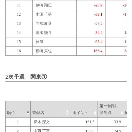
11
剣崎 翔伍
-28.9
-28.7
12
水瀬 千尋
-39.1
-11.6
13
与那城 葵
-57.5
7.5
14
清水 堅斗
-84.4
-13.6
15
神威
-96.4
-17.2
16
松崎 真也
-166.4
-38.4
2次予選 関東①
順位
登録名
ポイント
得失点
順
1
稀木 深文
161.5
33.9
2
中西 正寛
139.0
24.5