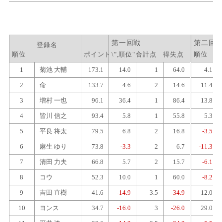
登録名
順位
ポイント
\",順位"
合計点
得失点
順位
1
菊池 大輔
173.1
14.0
1
64.0
4.1
2
命
133.7
4.6
2
14.6
11.4
3
増村 一也
96.1
36.4
1
86.4
13.8
4
皆川 信之
93.4
5.8
1
55.8
5.3
5
平良 将太
79.5
6.8
2
16.8
-3.5
6
麻生 ゆり
73.8
-3.3
2
6.7
-11.3
7
清田 力夫
66.8
5.7
2
15.7
-6.1
8
コウ
52.3
10.0
1
60.0
-8.2
9
吉田 直樹
41.6
-14.9
3.5
-34.9
12.0
10
ヨンス
34.7
-16.0
3
-26.0
29.0