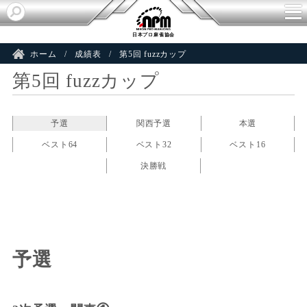
日本プロ麻雀協会
ホーム
成績表
第5回 fuzzカップ
第5回 fuzzカップ
予選
関西予選
本選
ベスト64
ベスト32
ベスト16
決勝戦
予選