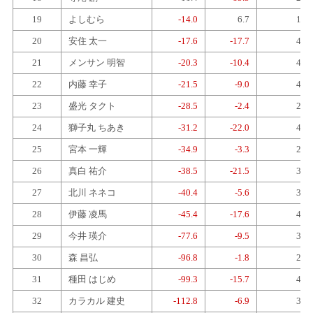
19
よしむら
-14.0
6.7
1
20
安住 太一
-17.6
-17.7
4
21
メンサン 明智
-20.3
-10.4
4
22
内藤 幸子
-21.5
-9.0
4
23
盛光 タクト
-28.5
-2.4
2
24
獅子丸 ちあき
-31.2
-22.0
4
25
宮本 一輝
-34.9
-3.3
2
26
真白 祐介
-38.5
-21.5
3
27
北川 ネネコ
-40.4
-5.6
3
28
伊藤 凌馬
-45.4
-17.6
4
29
今井 瑛介
-77.6
-9.5
3
30
森 昌弘
-96.8
-1.8
2
31
種田 はじめ
-99.3
-15.7
4
32
カラカル 建史
-112.8
-6.9
3