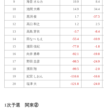
9
海音 オルカ
19.9
8.4
10
池間 大稀
14.9
34.4
11
黒渕 俊
1.7
-37.5
12
高口 和之
1.2
2.5
13
高島 芽衣
-3.7
-8.4
14
田なべ もえ
-55.4
-10.9
15
瀧田 佳紀
-77.0
-1.8
16
向井 勇希
-92.1
-19.8
17
野田 圭彦
-98.5
-24.9
18
濱田 翔
-99.5
-2.0
19
妃宮 しおん
-116.6
-16.6
20
塩津 大
-121.8
-24.0
1次予選 関東②