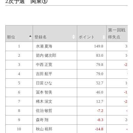
2次予選
関東①
順位
登録名
ポイント
得失点
1
水瀬 夏海
149.8
33.8
2
箭内 健次郎
83.0
10.7
3
中西 正寛
79.8
-21.3
4
吉田 航平
79.0
9.6
5
日當 ひな
52.7
16.8
6
冨本 智美
46.0
-15.3
7
稀木 深文
12.7
-25.8
8
佐治 敏哲
-7.2
-2.8
9
森嵜 翔
-8.3
24.5
10
秋山 裕邦
-14.8
-8.2