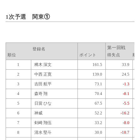
1次予選 関東①
登録名
順位
ポイント
得失点
順
1
稀木 深文
161.5
33.9
2
中西 正寛
139.0
24.5
3
吉田 航平
73.1
-1.3
4
森嵜 翔
70.4
-8.1
5
日當 ひな
67.5
-5.5
6
神威
52.2
-16.2
7
剣崎 翔伍
33.2
-8.0
8
清水 堅斗
30.0
-18.7