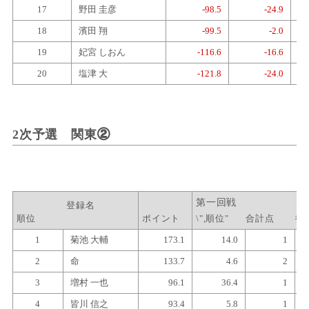
17
野田 圭彦
-98.5
-24.9
18
濱田 翔
-99.5
-2.0
19
妃宮 しおん
-116.6
-16.6
20
塩津 大
-121.8
-24.0
2次予選 関東②
登録名
順位
ポイント
\",順位"
合計点
得
1
菊池 大輔
173.1
14.0
1
2
命
133.7
4.6
2
3
増村 一也
96.1
36.4
1
4
皆川 信之
93.4
5.8
1