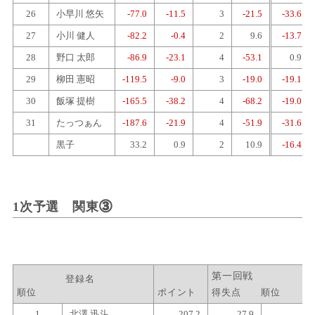
26
小早川 悠矢
-77.0
-11.5
3
-21.5
-33.6
27
小川 健人
-82.2
-0.4
2
9.6
-13.7
28
野口 太郎
-86.9
-23.1
4
-53.1
0.9
29
柳田 憲昭
-119.5
-9.0
3
-19.0
-19.1
30
飯塚 提樹
-165.5
-38.2
4
-68.2
-19.0
31
たっつぁん
-187.6
-21.9
4
-51.9
-31.6
黒子
33.2
0.9
2
10.9
-16.4
1次予選 関東
③
登録名
順位
ポイント
得失点
順位
1
北澤 迅斗
207.2
27.9
1