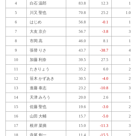
4
白石 温郎
83.8
12.3
1
5
川又 聖也
70.8
25.2
1.0
6
はじめ
56.8
-0.1
1
7
大友 京介
56.7
-3.8
3
8
市岡 高
46.0
8.1
1
9
張替 りさ
43.7
-38.7
4
10
加藤 利奈
39.5
27.5
1
11
たきりょう
35.2
6.0
2
12
笹木 かずあき
30.5
-4.0
2
13
進藤 泰志
23.2
-10.8
3
14
天津 みろう
20.0
2.6
1
15
佐藤 聖也
19.6
-3.0
2
16
山田 大輔
15.7
-5.0
2
17
根岸 菜摘
15.0
-11.3
3
18
寺尾 創一
11.4
-15.5
2