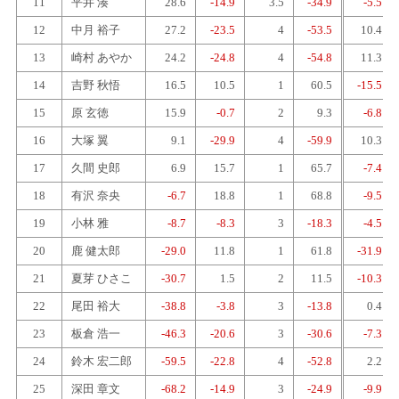
11
平井 湊
28.6
-14.9
3.5
-34.9
-5.5
12
中月 裕子
27.2
-23.5
4
-53.5
10.4
13
崎村 あやか
24.2
-24.8
4
-54.8
11.3
14
吉野 秋悟
16.5
10.5
1
60.5
-15.5
15
原 玄徳
15.9
-0.7
2
9.3
-6.8
16
大塚 翼
9.1
-29.9
4
-59.9
10.3
17
久間 史郎
6.9
15.7
1
65.7
-7.4
18
有沢 奈央
-6.7
18.8
1
68.8
-9.5
19
小林 雅
-8.7
-8.3
3
-18.3
-4.5
20
鹿 健太郎
-29.0
11.8
1
61.8
-31.9
21
夏芽 ひさこ
-30.7
1.5
2
11.5
-10.3
22
尾田 裕大
-38.8
-3.8
3
-13.8
0.4
23
板倉 浩一
-46.3
-20.6
3
-30.6
-7.3
24
鈴木 宏二郎
-59.5
-22.8
4
-52.8
2.2
25
深田 章文
-68.2
-14.9
3
-24.9
-9.9