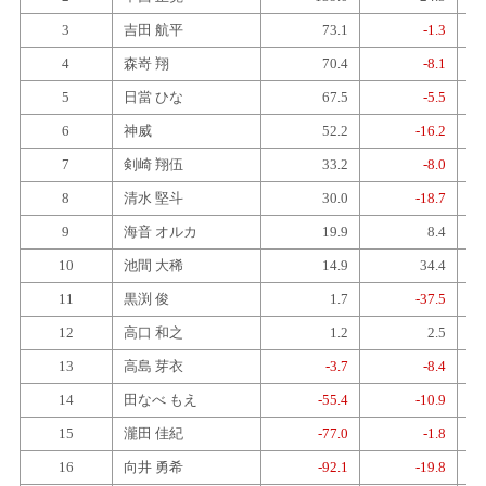
3
吉田 航平
73.1
-1.3
4
森嵜 翔
70.4
-8.1
5
日當 ひな
67.5
-5.5
6
神威
52.2
-16.2
7
剣崎 翔伍
33.2
-8.0
8
清水 堅斗
30.0
-18.7
9
海音 オルカ
19.9
8.4
10
池間 大稀
14.9
34.4
11
黒渕 俊
1.7
-37.5
12
高口 和之
1.2
2.5
13
高島 芽衣
-3.7
-8.4
14
田なべ もえ
-55.4
-10.9
15
瀧田 佳紀
-77.0
-1.8
16
向井 勇希
-92.1
-19.8