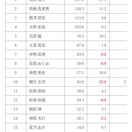
2
髙橋 貴美男
128.3
11.2
1
3
西澤 慧音
115.9
4.6
2
4
大野 史也
105.8
6.2
1
5
石原 厳
70.2
28.2
1
6
土居 哲志
67.6
1.9
3
7
伊勢 高博
63.9
-0.8
2
8
目黒 めぐみ
59.6
-0.9
2
9
神埜 美冬
57.1
56.0
1
10
櫛引 正洋
42.0
-25.0
2.5
11
松島 悠祐
39.6
4.1
1
12
松尾 祐槻
34.3
-8.0
3
13
鶴田 輝
32.2
3.1
2
14
神田 大行
28.1
-5.2
2
15
星乃 あす
14.0
6.7
2