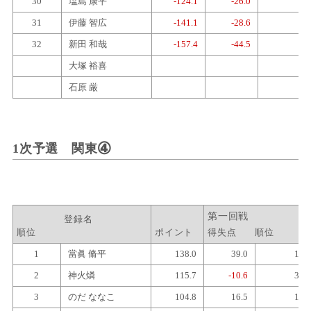
30
塩島 康平
-124.1
-26.0
4
31
伊藤 智広
-141.1
-28.6
4
32
新田 和哉
-157.4
-44.5
4
大塚 裕喜
石原 厳
1次予選 関東
④
登録名
順位
ポイント
得失点
順位
1
當眞 脩平
138.0
39.0
1
2
神火燐
115.7
-10.6
3
3
のだ ななこ
104.8
16.5
1