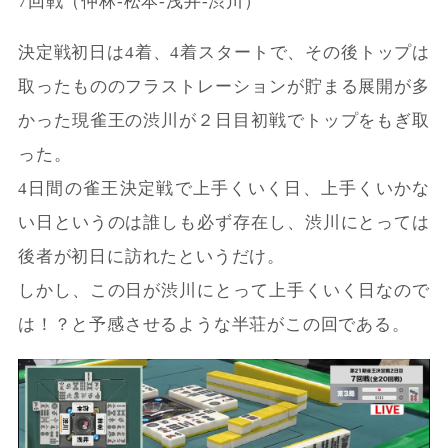
7回戦（仲林-松本-浅井-渋川）
決定戦初日は4着、4着スタートで、その後トップは
取ったもののフラストレーションが貯まる展開が多
かった現雀王の渋川が２日目初戦でトップをもぎ取
った。
4日間の雀王決定戦で上手くいく日、上手くいかな
い日というのは誰しも必ず存在し、渋川にとっては
後者が初日に訪れたというだけ。
しかし、この日が渋川にとって上手くいく日なので
は！？と予感させるような半荘がこの回である。