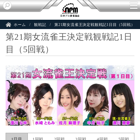
日本プロ麻雀協会
ホーム
観戦記
第21期女流雀王決定戦観戦記1日目（5回戦）
第21期女流雀王決定戦観戦記1日
目（5回戦）