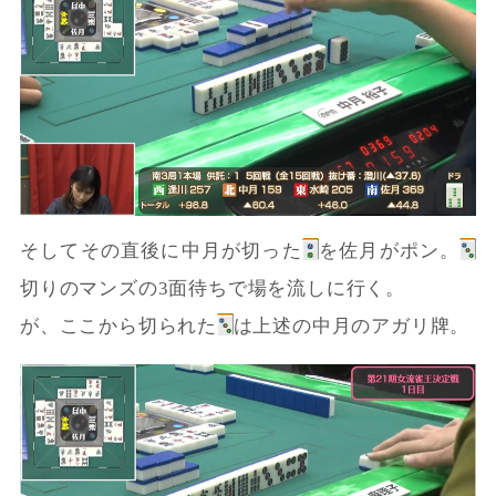
そしてその直後に中月が切った
を佐月がポン。
切りのマンズの3面待ちで場を流しに行く。
が、ここから切られた
は上述の中月のアガリ牌。