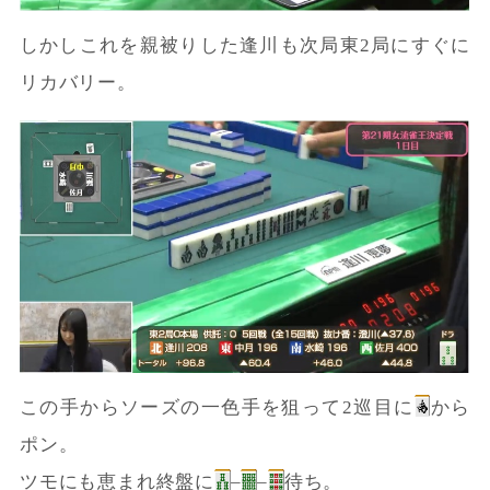
しかしこれを親被りした逢川も次局東2局にすぐに
リカバリー。
この手からソーズの一色手を狙って2巡目に
から
ポン。
ツモにも恵まれ終盤に
–
–
待ち。