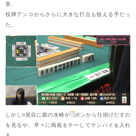
形、
役牌アンコからさらに大きな打点も狙える手だっ
た。
しかし9巡目に親の水崎が
ポンから仕掛けだすの
を見るや、早々に両面をチーしてテンパイを入れ
る。