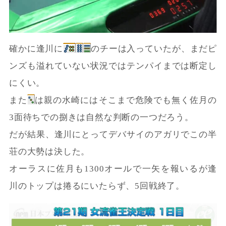
確かに逢川に
のチーは入っていたが、まだピ
ンズも溢れていない状況ではテンパイまでは断定し
にくい。
また
は親の水崎にはそこまで危険でも無く佐月の
3面待ちでの捌きは自然な判断の一つだろう。
だが結果、逢川にとってデバサイのアガリでこの半
荘の大勢は決した。
オーラスに佐月も1300オールで一矢を報いるが逢
川のトップは捲るにいたらず、5回戦終了。