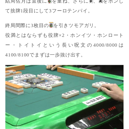
結局佐月は直後に
を重ね、さらに
、
をポンし
て捨牌1段目にして3フーロテンパイ。
終局間際に3枚目の
を引きツモアガリ。
役満とはならずも役牌×2・ホンイツ・ホンロート
ー・トイトイという長い呪文の4000/8000は
4100/8100でまずは一歩抜け出す。