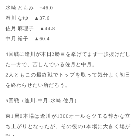
水崎 ともみ +46.0
澄川 なゆ ▲37.6
佐月 麻理子 ▲44.8
中月 裕子 ▲60.4
4回戦に逢川が本日2勝目を挙げてまず一歩抜けだし
た一方で、苦しんでいる佐月と中月。
2人ともこの最終戦でトップを取って気分よく初日
を終わらせたい所だろう。
5回戦（逢川-中月-水崎-佐月）
東1局0本場は逢川が1300オールをツモる静かな立
ち上がりとなったが、その後の1本場に大きく場が