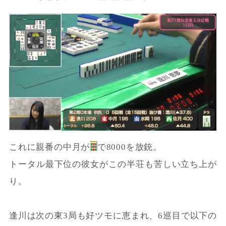
これに親番の中月が
で8000を放銃。
トータル最下位の彼女がこの半荘も苦しい立ち上が
り。
逢川は次の東3局も好ツモに恵まれ、6巡目で以下の