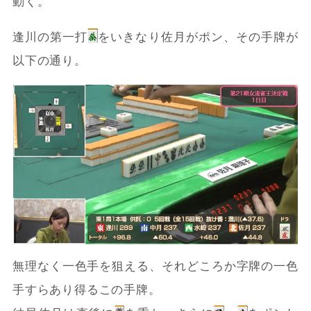
動く。
逢川の第一打
をいきなり佐月がポン、その手牌が
以下の通り。
無理なく一色手を狙える、それどころか字牌の一色
手すらあり得るこの手牌。