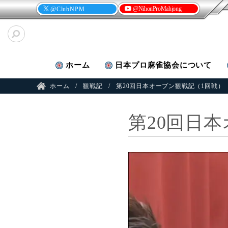
@NihonProMahjong
@ClubNPM
ホーム
日本プロ麻雀
協会について
ホーム
観戦記
第20回日本オープン観戦記（1回戦）
第20回日