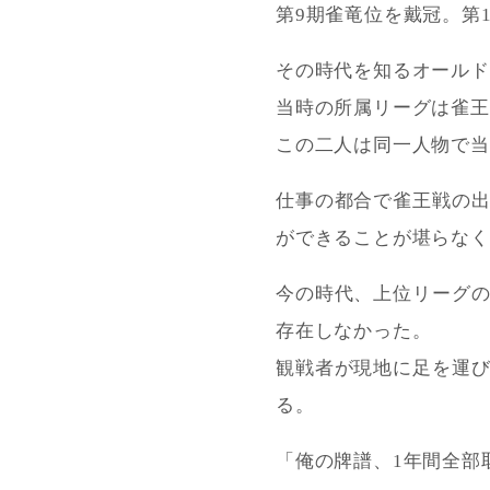
第9期雀竜位を戴冠。第
その時代を知るオールド
当時の所属リーグは雀王
この二人は同一人物で当
仕事の都合で雀王戦の
ができることが堪らなく
今の時代、上位リーグ
存在しなかった。
観戦者が現地に足を運
る。
「俺の牌譜、1年間全部