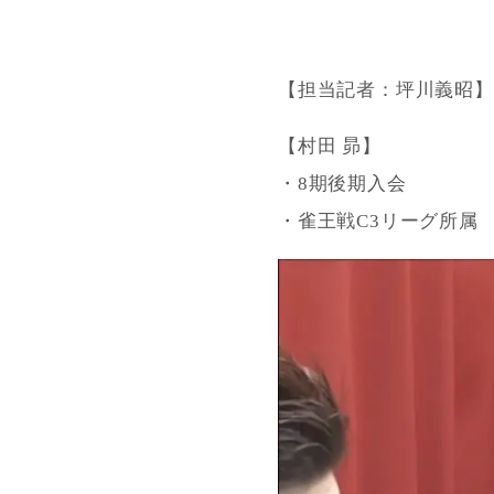
【担当記者：坪川義昭】
【村田 昴】
・8期後期入会
・雀王戦C3リーグ所属