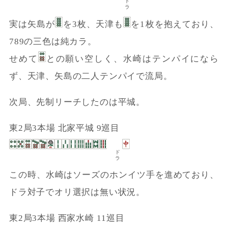
ドラ
実は矢島が
を3枚、天津も
を1枚を抱えており、
789の三色は純カラ。
せめて
との願い空しく、水崎はテンパイになら
ず、天津、矢島の二人テンパイで流局。
次局、先制リーチしたのは平城。
東2局3本場 北家平城 9巡目
ドラ
この時、水崎はソーズのホンイツ手を進めており、
ドラ対子でオリ選択は無い状況。
東2局3本場 西家水崎 11巡目