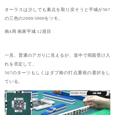
オーラスは少しでも素点を取り戻そうと平城が567
の三色の2000/3900をツモ。
南4局 南家平城 12巡目
一見、普通のアガりに見えるが、道中で両面受け入
れを否定して、
567のターツもしくはダブ南の打点重視の選択をし
ている。