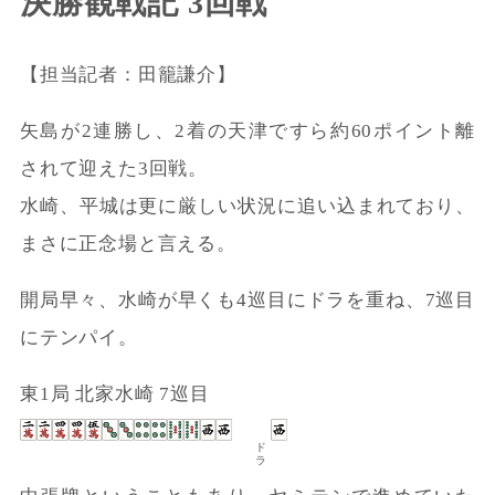
決勝観戦記 3回戦
【担当記者：田籠謙介】
矢島が2連勝し、2着の天津ですら約60ポイント離
されて迎えた3回戦。
水崎、平城は更に厳しい状況に追い込まれており、
まさに正念場と言える。
開局早々、水崎が早くも4巡目にドラを重ね、7巡目
にテンパイ。
東1局 北家水崎 7巡目
ドラ