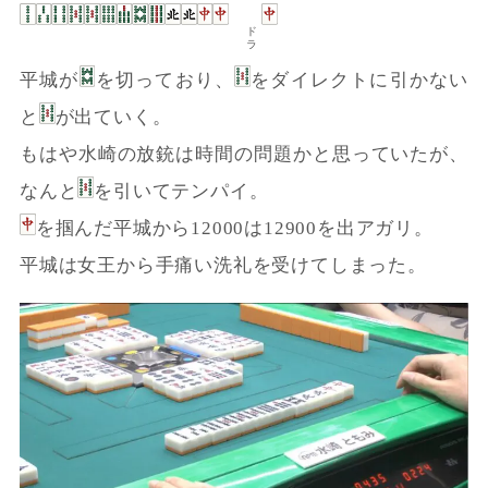
ドラ
平城が
を切っており、
をダイレクトに引かない
と
が出ていく。
もはや水崎の放銃は時間の問題かと思っていたが、
なんと
を引いてテンパイ。
を掴んだ平城から12000は12900を出アガリ。
平城は女王から手痛い洗礼を受けてしまった。