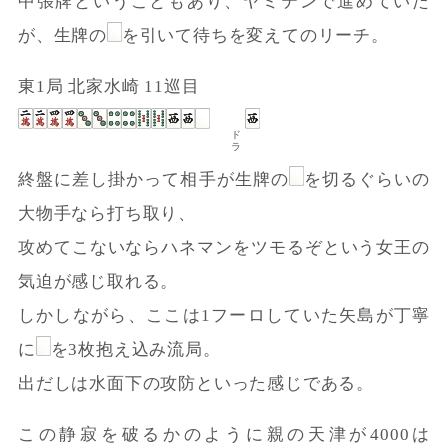
中張牌ということもあり、ヤミテンで進めていた
が、生牌の
を引いて待ちを変えてのリーチ。
東1局 北家水崎 11巡目
ドラ
終盤に差し掛かって相手が生牌の
を切るぐらいの
大物手なら打ち取り、
攻めてこないならハネマンをツモるぞという女王の
気迫が感じ取れる。
しかしながら、ここは1フーロしていた矢島が丁寧
に
を3枚抱え込み流局。
出だしは水面下の攻防といった感じである。
この静寂を破るかのように親の天津が4000は