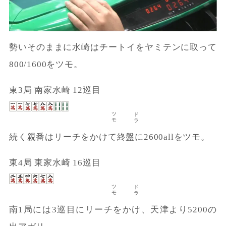
勢いそのままに水崎はチートイをヤミテンに取って
800/1600をツモ。
東3局 南家水崎 12巡目
ツモ
ドラ
続く親番はリーチをかけて終盤に2600allをツモ。
東4局 東家水崎 16巡目
ツモ
ドラ
南1局には3巡目にリーチをかけ、天津より5200の