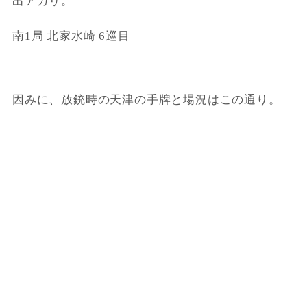
出アガリ。
南1局 北家水崎 6巡目
ロン
ドラ
因みに、放銃時の天津の手牌と場況はこの通り。