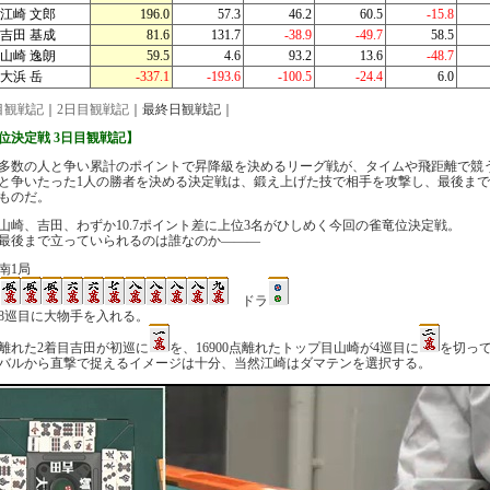
江崎 文郎
196.0
57.3
46.2
60.5
-15.8
吉田 基成
81.6
131.7
-38.9
-49.7
58.5
山崎 逸朗
59.5
4.6
93.2
13.6
-48.7
大浜 岳
-337.1
-193.6
-100.5
-24.4
6.0
目観戦記
｜
2日目観戦記
｜最終日観戦記｜
位決定戦 3日目観戦記】
多数の人と争い累計のポイントで昇降級を決めるリーグ戦が、タイムや飛距離で競
と争いたった1人の勝者を決める決定戦は、鍛え上げた技で相手を攻撃し、最後ま
ものだ。
山崎、吉田、わずか10.7ポイント差に上位3名がひしめく今回の雀竜位決定戦。
最後まで立っていられるのは誰なのか―――
南1局
ドラ
8巡目に大物手を入れる。
0点離れた2着目吉田が初巡に
を、16900点離れたトップ目山崎が4巡目に
を切っ
バルから直撃で捉えるイメージは十分、当然江崎はダマテンを選択する。