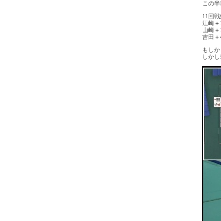
この半
11回
江崎＋1
山崎＋1
吉田＋4
もしか
しかし