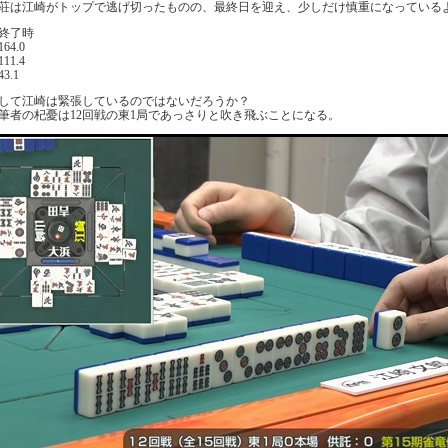
荘は江崎がトップで逃げ切ったものの、最終日を迎え、少しだけ慎重になっているよ
戦終了時
64.0
11.4
3.1
して江崎は緊張しているのではないだろうか？
筆者の杞憂は12回戦の東1局であっさりと吹き飛ぶことになる。