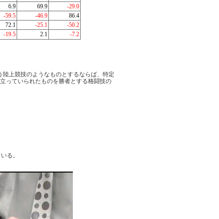
6.9
69.9
-29.0
-59.5
-46.9
86.4
72.1
-25.1
-50.2
-19.5
2.1
-7.2
う陸上競技のようなものとするならば、特定
で立っていられたものを勝者とする格闘技の
ている。