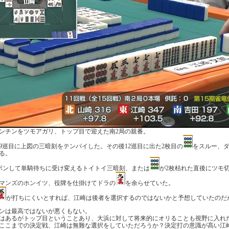
ンチンをツモアガリ、トップ目で迎えた南2局の親番。
9巡目に上図の三暗刻をテンパイした。その後12巡目に出た2枚目の
をスルー、
る。
ポンして単騎待ちに受け変えるトイトイ三暗刻、または
が2枚枯れた直後にツモ
マンズのホンイツ、役牌を仕掛けてドラの
を余らせていた。
が打ちにくいとすれば、江崎は後者を選択するのではないかと予想していたのだ
ンは最高ではないが悪くもない。
はあるがトップ目ということあり、大浜に対して将来的にオリることも視野に入れ
ここまでの決定戦、江崎は無難な選択をしていただろうか？決定打の意識が高い江