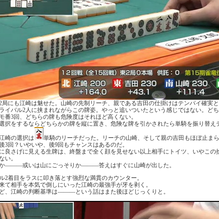
2局にも江崎は魅せた。山崎の先制リーチ、親である吉田の仕掛けはテンパイ確実
ライバル2人に挟まれながらこの牌姿。やっと追いついたという感じではない。ど
モ番3回、どちらの牌も危険度はそれほど高くない。
選択をするならどちらかの牌を縦に置き、危険な牌を引かされたら単騎を振り替え
江崎の選択は
単騎のリーチだった。リーチの山崎、そして親の吉田もほぼ止ま
後3回？いやいや、後9回もチャンスはあるのだ。
に良さげに見える生牌は、終盤まで全く顔を見せない以上相手にトイツ、いやこの
ない。
か―――或いは山にごっそりか―――答えはすぐに山崎が出した。
ル2着目をラスに叩き落とす強烈な満貫のカウンター。
来て相手を本気で倒しにいった江崎の最強手が牙を剥く。
ど、江崎の判断基準は―――という話はまた後ほどじっくりと。