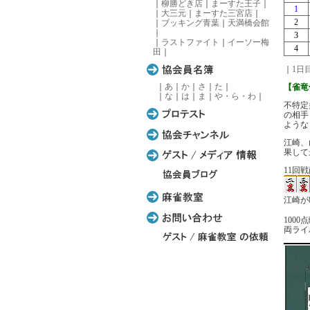
｜
柳勝どき店
｜
まーすた王子
｜
1
｜
大三元
｜
まーすた三宮店
｜
2
｜
ブッキング青葉
｜
天満橋会館
｜
3
｜
ラストファイト
｜
イーソー梅
4
田
｜
｜
1日
｜
あ
｜
か
｜
さ
｜
た
｜
【雀竜
｜
な
｜
は
｜
ま
｜
や・ら・わ
｜
不特定
の相手
ような
江崎、
果して
11回戦
江崎が
100
両ライ