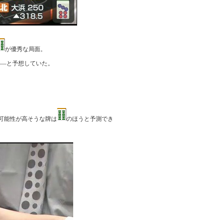
が優秀な局面。
――と予想していた。
可能性が高そうな牌は
のほうと予測でき