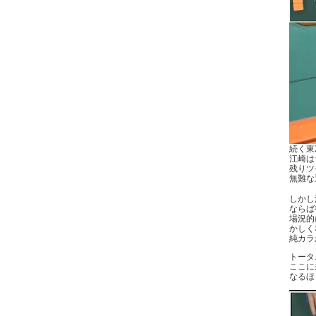
続く東
江崎は
残りツ
無難な
しかし
ならば
場況的
かしく
純カラ
トータ
ここに
なるほ