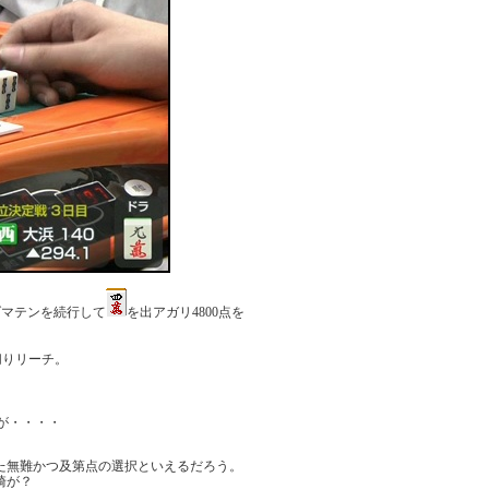
ダマテンを続行して
を出アガリ4800点を
切りリーチ。
が・・・・
た無難かつ及第点の選択といえるだろう。
崎が？