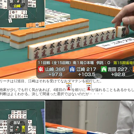
リーチは12巡目、江崎はそれを受けてなおダマテンを続行した。
他家が少しでも行く気があれば、4巡目の
を頼りに
が溢れることもあるかも
判断はよくわかる。決して間違った選択ではないのだが・・・・