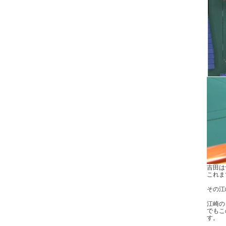
吉田は
これま
その江
江崎の
でもこ
す。