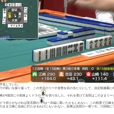
予見していた。
での戦いを振り返って、この半荘のリーチ攻勢を目の当たりにして、決定戦連覇に
崎が6巡目に小気味よくドラの
を切り出した。それを受けて吉田はこのままリー
ドラ切りがなければ宣言牌の
は一旦縦に置いたかもしれない。この程度で江崎
のまま江崎に自由に打たせるわけにもいかない。結果は吉田の一発ツモ。11回戦に