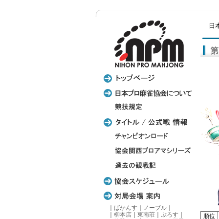
日
｜
ばかんす
｜
ノーブル
｜
｜
柳本店
｜
東南荘
｜
ぷろす
｜
順位