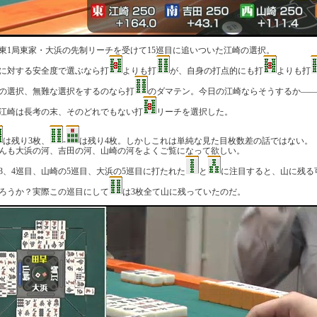
戦東1局東家・大浜の先制リーチを受けて15巡目に追いついた江崎の選択。
に対する安全度で選ぶなら打
よりも打
が、自身の打点的にも打
よりも打
の選択、無難な選択をするのなら打
のダマテン。今日の江崎ならそうするか―
江崎は長考の末、そのどれでもない打
リーチを選択した。
は残り3枚、
-
は残り4枚。しかしこれは単純な見た目枚数差の話ではない。
んも大浜の河、吉田の河、山崎の河をよくご覧になって欲しい。
3、4巡目、山崎の5巡目、大浜の5巡目に打たれた
と
に注目すると、山に残る
ろうか？実際この巡目にして
は3枚全て山に残っていたのだ。