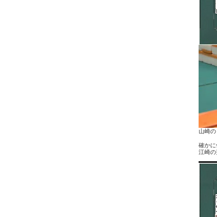
山崎の
確かに
江崎の