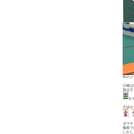
件のメ
江崎は
加点す
を
大浜が
、
ダマテ
微差で
しかし