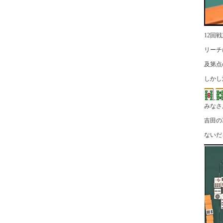
12回
リーチ
及第点
しかし
-
みなさ
吉田の
ないだ