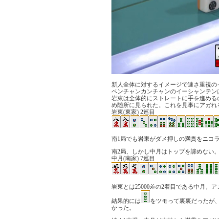
新人全体に対するイメージで速さ重視の
ペンチャンカンチャンのイーシャンテン
岩東は全体的にストレートに手を進める
め随所に見られた。これを見事にアガれ
岩東(東家) 2巡目
南1局でも岩東がダメ押しの満貫をニコラ
南2局、しかし中月はトップを諦めない
中月(南家) 7巡目
岩東とは25000差の2着目である中月。
結果的には
をツモって裏裏だったが
かった。