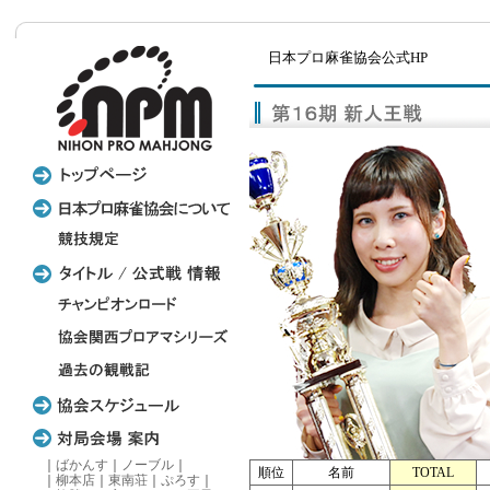
日本プロ麻雀協会公式HP
｜
ばかんす
｜
ノーブル
｜
順位
名前
TOTAL
｜
柳本店
｜
東南荘
｜
ぷろす
｜