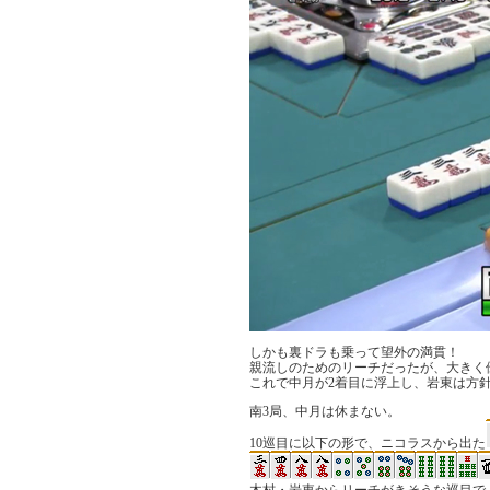
しかも裏ドラも乗って望外の満貫！
親流しのためのリーチだったが、大きく
これで中月が2着目に浮上し、岩東は方
南3局、中月は休まない。
10巡目に以下の形で、ニコラスから出た