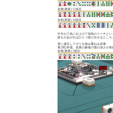
岩東(東家) 12巡目
木村(西家) 16巡目
中月が三色に仕上げて強気のリーチとい
誰もがあがればひとつ抜け出せるところ、
更に連荘しアガリを積み重ねる岩東。
東2局2本場、岩東の麻雀の懐の深さが表
岩東(東家) 2巡目