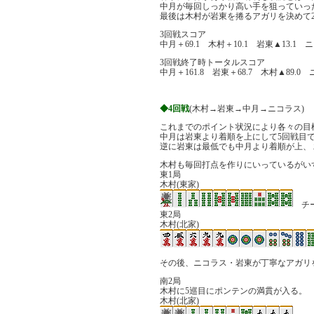
中月が毎回しっかり高い手を狙っていっ
最後は木村が岩東を捲るアガリを決めて
3回戦スコア
中月＋69.1 木村＋10.1 岩東▲13.1 ニ
3回戦終了時トータルスコア
中月＋161.8 岩東＋68.7 木村▲89.0 
◆4回戦
(木村→岩東→中月→ニコラス)
これまでのポイント状況により各々の目
中月は岩東より着順を上にして5回戦目で
逆に岩東は最低でも中月より着順が上、
木村も毎回打点を作りにいっているがい
東1局
木村(東家)
チ
東2局
木村(北家)
その後、ニコラス・岩東が丁寧なアガリ
南2局
木村に5巡目にポンテンの満貫が入る。
木村(北家)