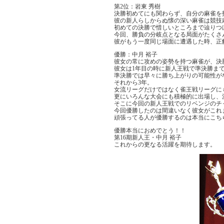
第2位：岩東 秀樹
決勝初めてにも関わらず、自分の麻雀を
彼の新人らしからぬ懐の深い麻雀は競技
初めての決勝で惜しいところまで辿りつ
今回、勝負の分岐点となる局面がたくさ
彼がもう一度同じ場面に遭遇した時、正
優勝：中月 裕子
彼女の常に攻めの姿勢を持つ麻雀が、決
彼女は1年目の時に新人王戦で準決勝ま
準決勝では早々に勝ち上がりの可能性が
それから3年。
女流リーグだけではなく雀王戦リーグに
更にいろんな大会にも積極的に出場し、
そこに今回の新人王戦でのリベンジのチ
今回優勝したのは間違いなく彼女がこれ
頑張ってる人が優勝するのは本当にこち
優勝本当におめでとう！！
第16期新人王・中月 裕子
これからの更なる活躍を期待します。