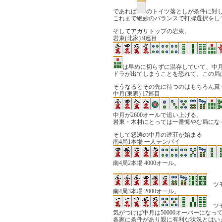
であれば
のトイツ落としが条件に対
これまで絶妙のバランスで打牌選択をし
そしてアガリトップの岩東。
岩東(北家) 9巡目
は早めに切らずに温存していて、中
ドラが出てしまうことを恐れて、この局
そうなるとその先に待つのはもちろん真
中月(東家) 17巡目
中月が2600オールで追い上げる。
岩東・木村にとっては一番悔やむ局にな
そして怒涛の中月の連荘が始まる
南4局1本場 一人テンパイ
南4局2本場 4000オール。
ツ
南4局3本場 2000オール。
ツ
気がつけば中月は50000オーバーになっ
各家に条件があり親に有利な状況とはい