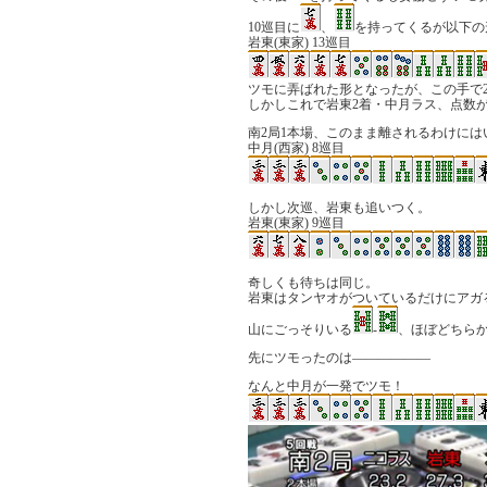
10巡目に
、
を持ってくるが以下の
岩東(東家) 13巡目
ツモに弄ばれた形となったが、この手で2
しかしこれで岩東2着・中月ラス、点数が岩
南2局1本場、このまま離されるわけに
中月(西家) 8巡目
しかし次巡、岩東も追いつく。
岩東(東家) 9巡目
奇しくも待ちは同じ。
岩東はタンヤオがついているだけにアガ
山にごっそりいる
-
、ほぼどちら
先にツモったのは――――――
なんと中月が一発でツモ！