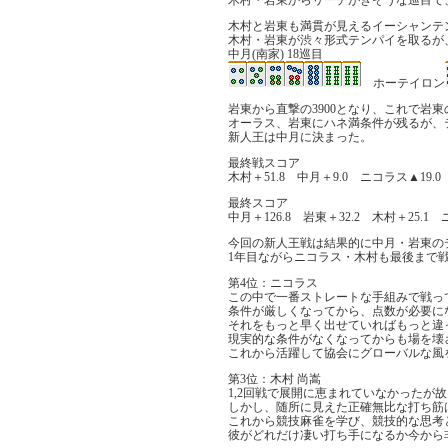
木村・岩東からリーチがきそうな巡目で
木村と岩東も満貫が見えるイーシャンテ
木村・岩東が渋々形式テンパイを取るが
中月(南家) 18巡目
ホーテイロン
岩東から直撃の3900となり、これで岩
オーラス、岩東にハネ満条件が残るが、
新人王は中月に決まった。
最終戦スコア
木村＋51.8 中月＋9.0 ニコラス▲19.0 
最終スコア
中月＋126.8 岩東＋32.2 木村＋25.1 
今回の新人王戦は結果的に中月・岩東の
1年目ながらニコラス・木村も最後まで
第4位：ニコラス
この中で一番ストレートな手組みで戦っ
条件が厳しくなってから、点数が必要に
それをもっと早く出せていればもっと違
現実的な条件がなくなってからも場を壊
これから活躍して協会にグローバルな風
第3位：木村 尚嵩
1,2回戦で展開に恵まれていなかったが
しかし、随所に見えた正確無比な打ち筋
これから競技麻雀を学び、競技的な思考
彼がどれだけ凄い打ち手になるか今から