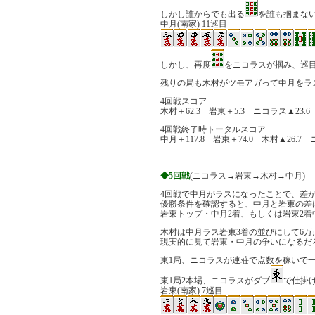
しかし誰からでも出る
を誰も掴まな
中月(南家) 11巡目
しかし、再度
をニコラスが掴み、巡
残りの局も木村がツモアガって中月をラ
4回戦スコア
木村＋62.3 岩東＋5.3 ニコラス▲23.6 
4回戦終了時トータルスコア
中月＋117.8 岩東＋74.0 木村▲26.7 
◆5回戦
(ニコラス→岩東→木村→中月)
4回戦で中月がラスになったことで、差
優勝条件を確認すると、中月と岩東の差は4
岩東トップ・中月2着、もしくは岩東2着
木村は中月ラス岩東3着の並びにして6
現実的に見て岩東・中月の争いになるだ
東1局、ニコラスが連荘で点数を稼いで
東1局2本場、ニコラスがダブ
で仕掛
岩東(南家) 7巡目