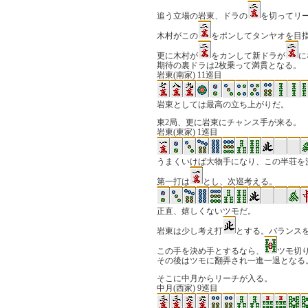
追う立場の岩東、ドラの
を切ってリ
木村がこの
をポンしてタンヤオを目
更に木村が
をカンして新ドラが
に
期待の裏ドラは2枚乗って満貫となる。
岩東(南家) 11巡目
岩東としては最高の立ち上がりだ。
東2局、更に岩東にチャンス手が来る。
岩東(東家) 1巡目
うまくいけば大物手になり、この半荘を
第一打は
とし、次巡考える。
正直、嬉しくないツモだ。
岩東は少し考え打
とする。バランス
この手を決め手とするなら、
ツモ切
その後はツモに翻弄され一進一退となる
そこに中月からリーチが入る。
中月(西家) 9巡目