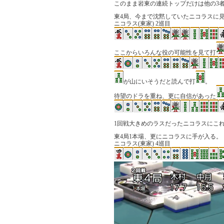
このまま岩東の連続トップだけは他の3
東4局、今まで沈黙していたニコラスに
ニコラス(東家) 2巡目
ここからいろんな役の可能性を見て打
が山にいそうだと読んで打
。
待望のドラを重ね、更に自信があった
1回戦大きめのラスだったニコラスにこ
東4局1本場、更にニコラスに手が入る。
ニコラス(東家) 4巡目