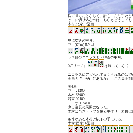
捨て牌もおとなしく、誰もこんな手だと
そこに切り込むのはこちらもどうしても
木村(北家) 7巡目
更に次巡の中月。
中月(南家) 8巡目
ラス目のニコラスと5000差の中月。
2軒リーチに
は通っていなく、
ニコラスにアガられてまくられるのは望
全員の待ちが山にあるなか、この局を制
南4局
中月 21200
木村 33000
岩東 39400
ニコラス 6400
少し縦長の展開になった。
木村は当然トップを捲る手作り、岩東は
条件がある木村は以下の手になる。
木村(西家) 6巡目