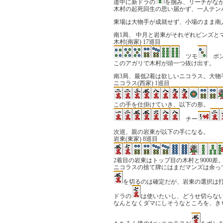
道中に新ドラの
を掴み、リーチがな
木村の起死回生の思い届かず、一人テン
東場は大物手が成就せず、小場のまま南
南1局、 中月と岩東がそれぞれピンズ
木村(南家) 17巡目
ツモ
ポ
このアガリで木村が頭一つ抜け出す。
南3局、最低2着は欲しいニコラス。大
ニコラス(西家) 1巡目
この手を仕掛けていき、以下の形。
チー
次巡、親の岩東が以下の手になる。
岩東(東家) 8巡目
2着目の岩東はトップ目の木村と9000差
ニコラスの捨て牌にはまだマンズは余っ
を切るのは確定だが、岩東の選択は
ドラの
は使いたいし、どうせ切らな
なんとなくダマにしそうなところを、き