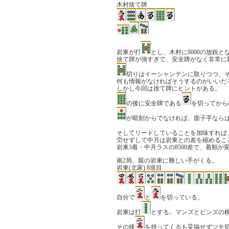
木村捨て牌
岩東が打
とし、木村に8000の放銃と
捨て牌が強すぎて、安全牌がなく非常に
切りはイーシャンテンに取りつつ、
何も情報がなければそうするのがいいだ
しかし今回は捨て牌にヒントがある。
の後に安全牌である
を切ってから
が暗刻からでなければ、面子手なら
そしてリードしていることを加味すれば
労せずして中月は岩東との差を縮めるこ
岩東3着・中月ラスの8500差で、着順
南2局、親の岩東に難しい手がくる。
岩東(北家) 8巡目
自分で
と
を切っている。
岩東は打
とする。マンズとピンズの
その後
を持ってくるも妥協せずツモ