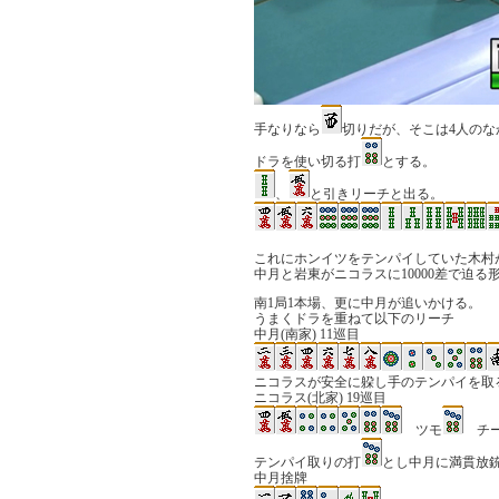
手なりなら
切りだが、そこは4人の
ドラを使い切る打
とする。
、
と引きリーチと出る。
これにホンイツをテンパイしていた木村
中月と岩東がニコラスに10000差で迫る
南1局1本場、更に中月が追いかける。
うまくドラを重ねて以下のリーチ
中月(南家) 11巡目
ニコラスが安全に躱し手のテンパイを取
ニコラス(北家) 19巡目
ツモ
チ
テンパイ取りの打
とし中月に満貫放
中月捨牌