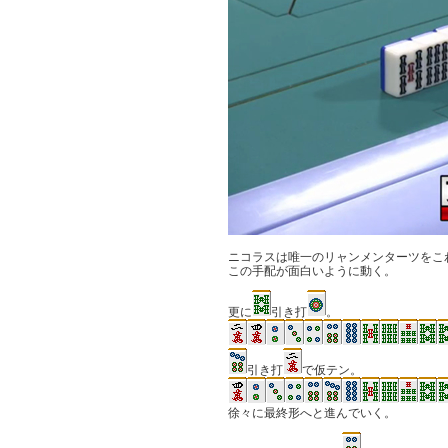
ニコラスは唯一のリャンメンターツをこ
この手配が面白いように動く。
更に
引き打
。
引き打
で仮テン。
徐々に最終形へと進んでいく。