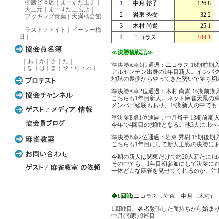
｜
柳勝どき店
｜
まーすた王子
｜
1
中月 裕子
126.8
｜
大三元
｜
まーすた三宮店
｜
2
岩東 秀樹
32.2
｜
ブッキング青葉
｜
天満橋会館
｜
3
木村 尚嵩
25.1
｜
ラストファイト
｜
イーソー梅
田
｜
4
ニコラス
-184.1
≪決勝観戦記≫
｜
あ
｜
か
｜
さ
｜
た
｜
準決勝A卓1位通過：ニコラス 16期前期
｜
な
｜
は
｜
ま
｜
や・ら・わ
｜
アルゼンチン出身の1年目新人。インパク
地球の裏側からやってきた勢いで勝ち切
準決勝A卓2位通過：木村 尚嵩 16期前期
こちらも1年目新人。ネット麻雀天鳳の
メンバー経験もあり、16期新人の中で
準決勝B卓1位通過：中月裕子 13期前期入
今年で4回目の挑戦となる。他3人に比
準決勝B卓2位通過：岩東 秀樹 15期後期
こちらも1年目にして新人王戦の決勝に
今期の新人は関東だけで約20人新たに加
その中でも、1年目初参加にして決勝に進
一体どんな麻雀を見せてくれるのか、注
◆1回戦
(ニコラス→岩東→中月→木村)
1回戦目、各者緊張した面持ちから始まり
中月(南家) 9巡目