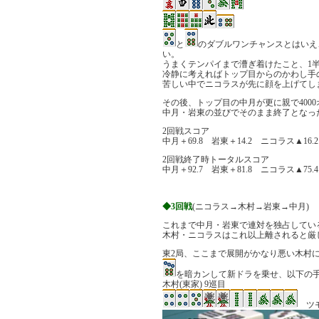
と
のダブルワンチャンスとはいえ
い。
うまくテンパイまで漕ぎ着けたこと、1
冷静に考えればトップ目からのかわし手
苦しい中でニコラスが先に顔を上げてし
その後、トップ目の中月が更に親で400
中月・岩東の並びでそのまま終了となっ
2回戦スコア
中月＋69.8 岩東＋14.2 ニコラス▲16.2
2回戦終了時トータルスコア
中月＋92.7 岩東＋81.8 ニコラス▲75.4
◆3回戦
(ニコラス→木村→岩東→中月)
これまで中月・岩東で連対を独占してい
木村・ニコラスはこれ以上離されると厳
東2局、ここまで展開がかなり悪い木村
を暗カンして新ドラを乗せ、以下の
木村(東家) 9巡目
ツ