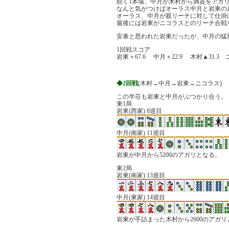
続く1本場、中月が木村から満貫をアガリ、
なんと気がつけばオーラス中月と岩東の差
オーラス、中月が親リーチに対して仕掛
最後には岩東がニコラスとのリーチ合戦
安泰と思われた岩東だったが、中月の猛
1回戦スコア
岩東＋67.6 中月＋22.9 木村▲31.3 
◆2回戦
(木村→中月→岩東→ニコラス)
この半荘も岩東と中月がぶつかり合う。
東1局
岩東(西家) 8巡目
中月(南家) 11巡目
岩東が中月から5200のアガリとなる。
東2局
岩東(南家) 13巡目
中月(東家) 14巡目
岩東が手詰まった木村から2600のアガリ