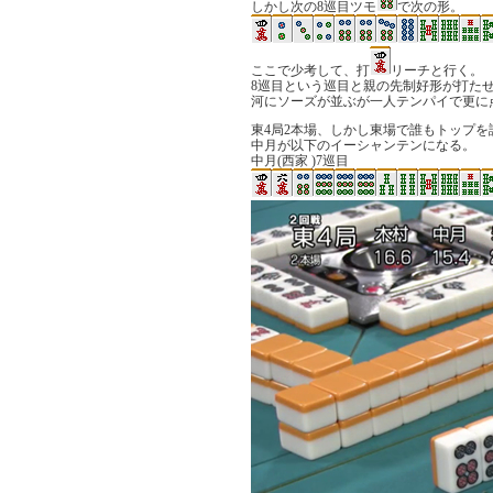
しかし次の8巡目ツモ
で次の形。
ここで少考して、打
リーチと行く。
8巡目という巡目と親の先制好形が打た
河にソーズが並ぶが一人テンパイで更に
東4局2本場、しかし東場で誰もトップを
中月が以下のイーシャンテンになる。
中月(西家 )7巡目