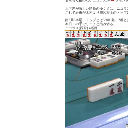
もちろん後のないニコラスが
をポン
上下差が激しい勝負のゆくえは、ニコラ
これで岩東が木村より4000程上のトッ
南3局3本場、トップとは33000差、2着と
本日一の手でリーチと踏み切る。
ニコラス(西家) 4巡目