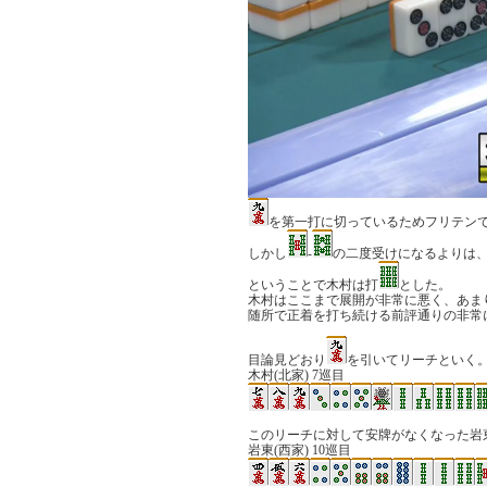
を第一打に切っているためフリテン
しかし
-
の二度受けになるよりは
ということで木村は打
とした。
木村はここまで展開が非常に悪く、あま
随所で正着を打ち続ける前評通りの非常
目論見どおり
を引いてリーチといく
木村(北家) 7巡目
このリーチに対して安牌がなくなった岩
岩東(西家) 10巡目